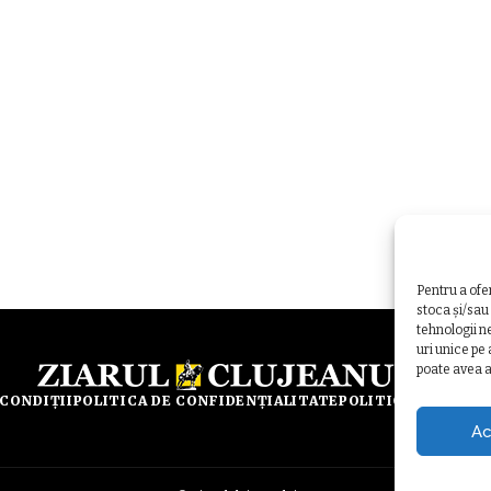
Pentru a ofe
stoca și/sau
tehnologii n
uri unice pe
poate avea a
 CONDIȚII
POLITICA DE CONFIDENȚIALITATE
POLITICA DE UTILI
Ac