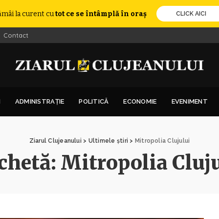
ămâi la curent cu
tot ce se întâmplă în oraș
CLICK AICI
Contact
I
ADMINISTRAȚIE
POLITICĂ
ECONOMIE
EVENIMENT
Ziarul Clujeanului
>
Ultimele știri
>
Mitropolia Clujului
chetă:
Mitropolia Cluj