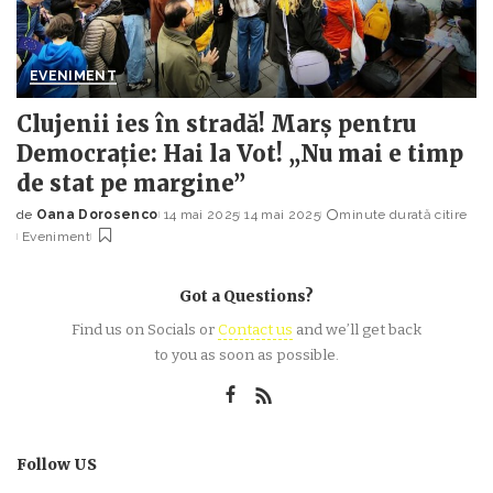
EVENIMENT
Clujenii ies în stradă! Marș pentru
Democrație: Hai la Vot! „Nu mai e timp
de stat pe margine”
de
Oana Dorosenco
14 mai 2025
14 mai 2025
minute durată citire
Posted
Eveniment
by
Got a Questions?
Find us on Socials or
Contact us
and we’ll get back
to you as soon as possible.
Follow US