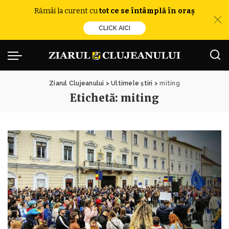
Rămâi la curent cu
tot ce se întâmplă în oraș
CLICK AICI
Ziarul Clujeanului
>
Ultimele știri
>
miting
Etichetă:
miting