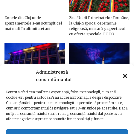
Zonele din Cluj unde
Ziua Unirii Principatelor Române,
apartamentele s-au scumpit cel
la Cluj-Napoca: ceremonie
mai mult în ultimii trei ani
religioasă, militară și spectacol
cu efecte speciale. FOTO
Administrează
consimțământul
Pentru a oferi cea mai bună experiență, folosim tehnologii, cum ar fi
Ziua Unirii Principatelor Române
Ziua Unirii la Cluj-Napoca.
cookie-uri, pentru a stoca și/sau accesa informațiile despre dispozitive.
– Clădiri și poduri din Cluj,
Programul complet al
Consimțământul pentru aceste tehnologii ne permite să procesăm date,
iluminate în culorile drapelului
evenimentelor
cum ar fi comportamentul de navigare sau ID-uri unice pe acest site. Dacă
nu îți dai consimțământul sau îți retragi consimțământul dat poate avea
afecte negative asupra unor anumite funcționalități și funcții.