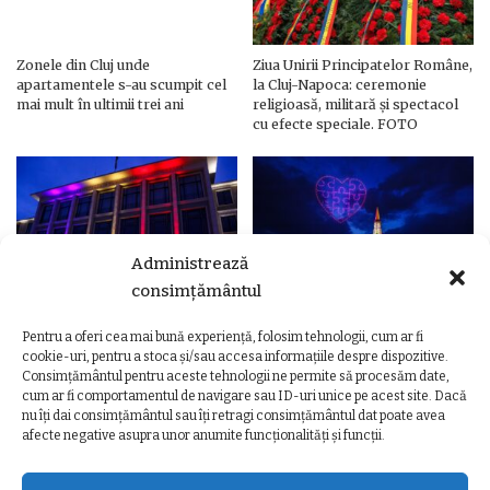
Zonele din Cluj unde
Ziua Unirii Principatelor Române,
apartamentele s-au scumpit cel
la Cluj-Napoca: ceremonie
mai mult în ultimii trei ani
religioasă, militară și spectacol
cu efecte speciale. FOTO
Administrează
consimțământul
Pentru a oferi cea mai bună experiență, folosim tehnologii, cum ar fi
Ziua Unirii Principatelor Române
Ziua Unirii la Cluj-Napoca.
cookie-uri, pentru a stoca și/sau accesa informațiile despre dispozitive.
– Clădiri și poduri din Cluj,
Programul complet al
Consimțământul pentru aceste tehnologii ne permite să procesăm date,
iluminate în culorile drapelului
evenimentelor
cum ar fi comportamentul de navigare sau ID-uri unice pe acest site. Dacă
nu îți dai consimțământul sau îți retragi consimțământul dat poate avea
afecte negative asupra unor anumite funcționalități și funcții.