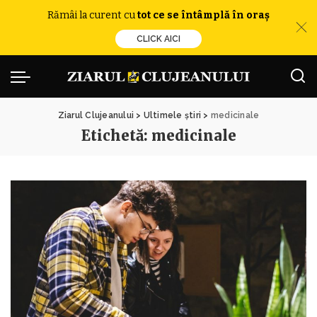
Rămâi la curent cu
tot ce se întâmplă în oraș
CLICK AICI
Ziarul Clujeanului
>
Ultimele știri
>
medicinale
Etichetă:
medicinale