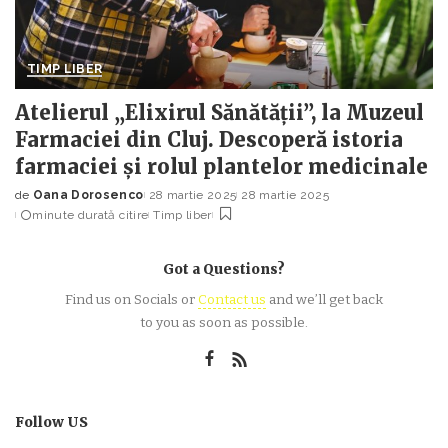
TIMP LIBER
Atelierul „Elixirul Sănătății”, la Muzeul
Farmaciei din Cluj. Descoperă istoria
farmaciei și rolul plantelor medicinale
de
Oana Dorosenco
28 martie 2025
28 martie 2025
Posted
minute durată citire
Timp liber
by
Got a Questions?
Find us on Socials or
Contact us
and we’ll get back
to you as soon as possible.
Follow US