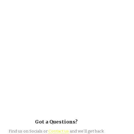
Got a Questions?
Find us on Socials or
Contact us
and we’ll get back