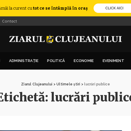
ămâi la curent cu
tot ce se întâmplă în oraș
CLICK AICI
Contact
I
ADMINISTRAȚIE
POLITICĂ
ECONOMIE
EVENIMENT
Ziarul Clujeanului
>
Ultimele știri
>
lucrări publice
Etichetă:
lucrări public