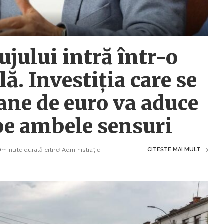
ujului intră într-o
ă. Investiția care se
oane de euro va aduce
 pe ambele sensuri
minute durată citire
Administrație
CITEȘTE MAI MULT