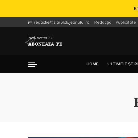
R
redactie@ziarulclujeanului.ro
Redacția
Publicitate
Newsletter ZC
ABONEAZA-TE
HOME
ULTIMELE ȘTIR