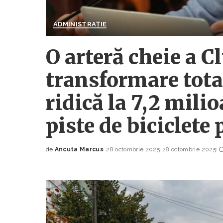
ADMINISTRAȚIE
O arteră cheie a Cl
transformare total
ridică la 7,2 mili
piste de biciclete
de
Ancuta Marcus
28 octombrie 2025
28 octombrie 2025
Posted
by