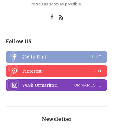
to you as soon as possible.
Follow US
236.1k
Fani
LIKE
Pinterest
PIN
79.8k
Urmăritori
URMĂREȘTE
Newsletter