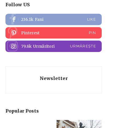
Follow US
236.1k
Fani
LIKE
Pinterest
PIN
79.8k
Urmăritori
URMĂREȘTE
Newsletter
Popular Posts