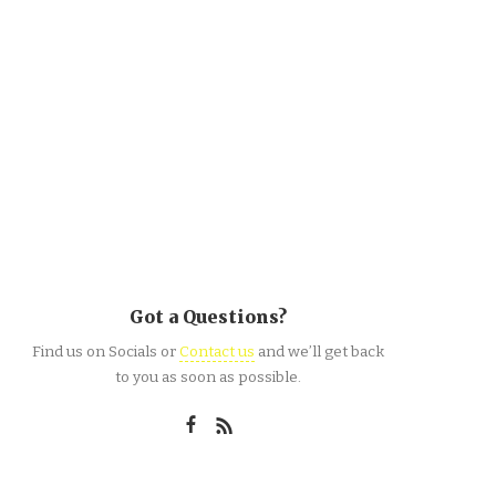
Got a Questions?
Find us on Socials or
Contact us
and we’ll get back
to you as soon as possible.