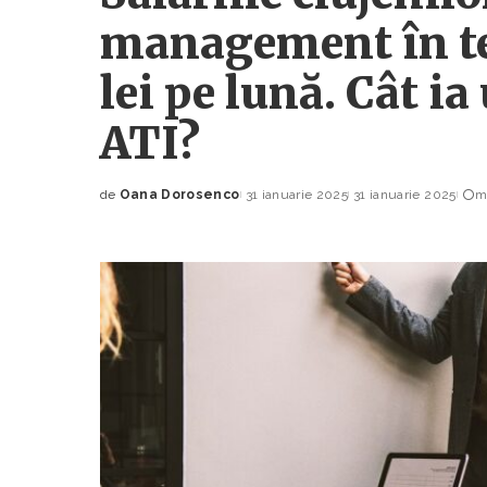
management în te
lei pe lună. Cât i
ATI?
de
Oana Dorosenco
31 ianuarie 2025
31 ianuarie 2025
m
Posted
by