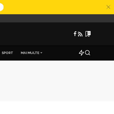
0
SPORT
MAI MULTE
ă