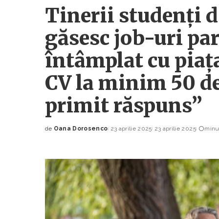
Tinerii studenți d
găsesc job-uri par
întâmplat cu pia
CV la minim 50 d
primit răspuns”
de
Oana Dorosenco
23 aprilie 2025
23 aprilie 2025
minut
Posted
by