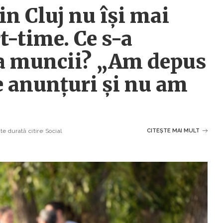
in Cluj nu își mai
t-time. Ce s-a
ța muncii? „Am depus
e anunțuri și nu am
e durată citire
Social
CITEȘTE MAI MULT