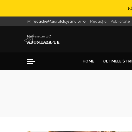
R
redactie@ziarulclujeanului.ro
Redacția
Publicitate
Newsletter ZC
ABONEAZA-TE
HOME
ULTIMELE ȘTIR