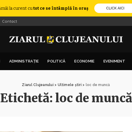
ămâi la curent cu
tot ce se întâmplă în oraș
CLICK AICI
Contact
I
ADMINISTRAȚIE
POLITICĂ
ECONOMIE
EVENIMENT
Ziarul Clujeanului
>
Ultimele știri
>
loc de muncă
Etichetă:
loc de munc