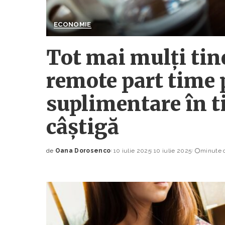
ECONOMIE
Tot mai mulți tine
remote part time 
suplimentare în ti
câștigă
de
Oana Dorosenco
10 iulie 2025
10 iulie 2025
minute d
Posted
by