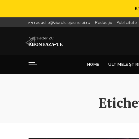
R
redactie@ziarulclujeanului.ro
Redacția
Publicitate
Newsletter ZC
ABONEAZA-TE
HOME
ULTIMELE ȘTIR
Etiche