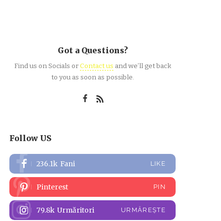
Got a Questions?
Find us on Socials or
Contact us
and we’ll get back
to you as soon as possible.
Follow US
236.1k
Fani
LIKE
Pinterest
PIN
79.8k
Urmăritori
URMĂREȘTE