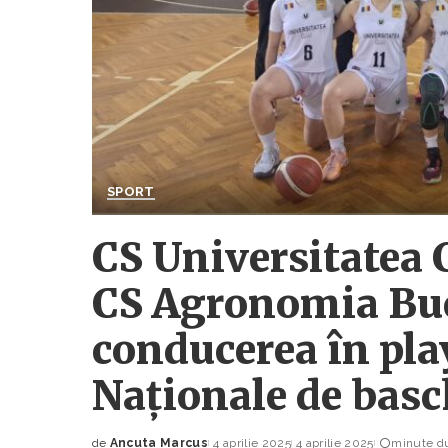
SPORT
CS Universitatea 
CS Agronomia Bucu
conducerea în play
Naționale de bas
de
Ancuta Marcus
4 aprilie 2025
4 aprilie 2025
minute du