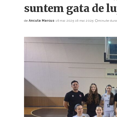
suntem gata de lu
de
Ancuta Marcus
16 mai 2025
16 mai 2025
minute durat
Posted
by