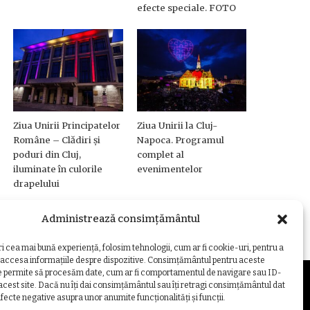
efecte speciale. FOTO
Ziua Unirii Principatelor
Ziua Unirii la Cluj-
Române – Clădiri și
Napoca. Programul
poduri din Cluj,
complet al
iluminate în culorile
evenimentelor
drapelului
Administrează consimțământul
ri cea mai bună experiență, folosim tehnologii, cum ar fi cookie-uri, pentru a
 accesa informațiile despre dispozitive. Consimțământul pentru aceste
e permite să procesăm date, cum ar fi comportamentul de navigare sau ID-
 acest site. Dacă nu îți dai consimțământul sau îți retragi consimțământul dat
fecte negative asupra unor anumite funcționalități și funcții.