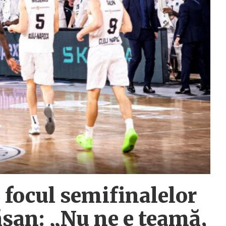
 focul semifinalelor
ășan: „Nu ne e teamă,