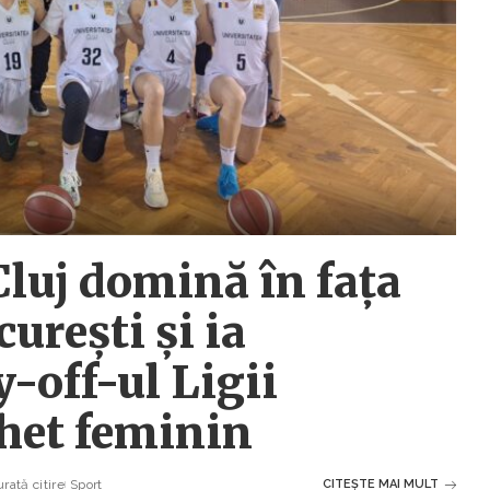
Cluj domină în fața
rești și ia
-off-ul Ligii
chet feminin
rată citire
Sport
CITEȘTE MAI MULT