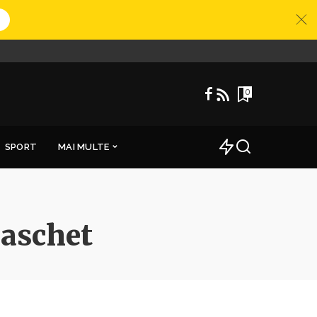
0
SPORT
MAI MULTE
Baschet