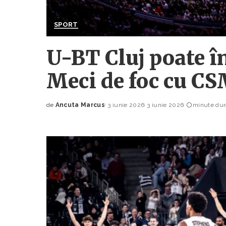
SPORT
U-BT Cluj poate în
Meci de foc cu C
de
Ancuta Marcus
3 iunie 2026
3 iunie 2026
minute dura
Posted
by