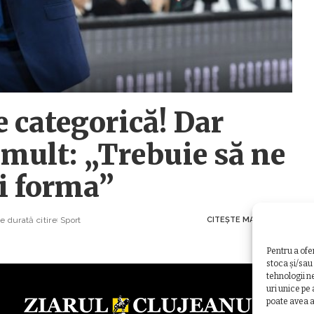
e categorică! Dar
 mult: „Trebuie să ne
și forma”
 durată citire
Sport
CITEȘTE MAI MULT
Pentru a ofe
stoca și/sau
tehnologii n
uri unice pe
poate avea a