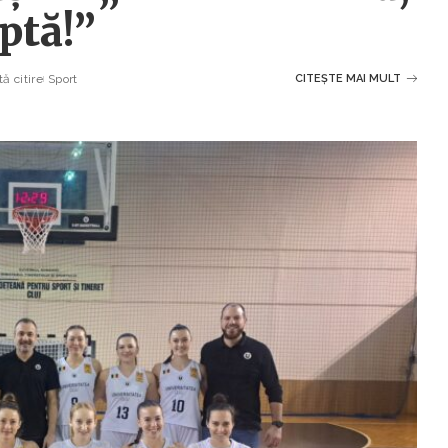
ptă!”
ă citire
Sport
CITEȘTE MAI MULT