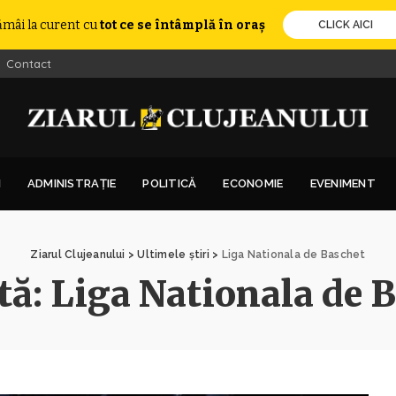
ămâi la curent cu
tot ce se întâmplă în oraș
CLICK AICI
Contact
I
ADMINISTRAȚIE
POLITICĂ
ECONOMIE
EVENIMENT
Ziarul Clujeanului
>
Ultimele știri
>
Liga Nationala de Baschet
tă:
Liga Nationala de 