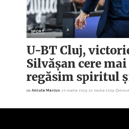
SPORT
U-BT Cluj, victori
Silvășan cere mai
regăsim spiritul 
de
Ancuta Marcus
20 martie 2025
20 martie 2025
minute
Posted
by