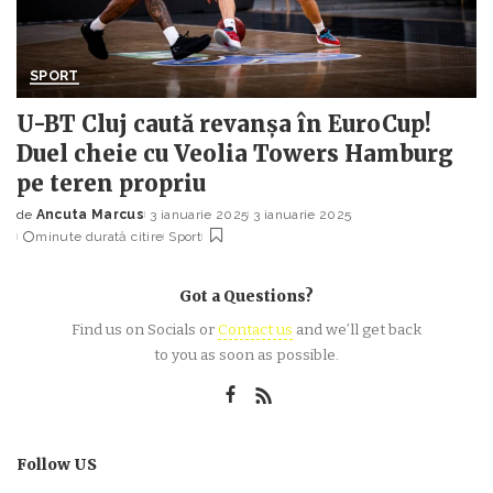
SPORT
U-BT Cluj caută revanșa în EuroCup!
Duel cheie cu Veolia Towers Hamburg
pe teren propriu
de
Ancuta Marcus
3 ianuarie 2025
3 ianuarie 2025
Posted
minute durată citire
Sport
by
Got a Questions?
Find us on Socials or
Contact us
and we’ll get back
to you as soon as possible.
Follow US