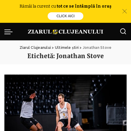
Rămâi la curent cu
tot ce se întâmplă în oraș
CLICK AICI
Ziarul Clujeanului
>
Ultimele știri
>
Jonathan Stove
Etichetă:
Jonathan Stove