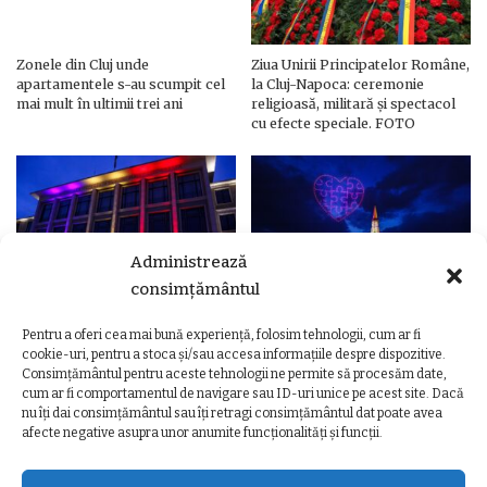
Zonele din Cluj unde
Ziua Unirii Principatelor Române,
apartamentele s-au scumpit cel
la Cluj-Napoca: ceremonie
mai mult în ultimii trei ani
religioasă, militară și spectacol
cu efecte speciale. FOTO
Administrează
consimțământul
Pentru a oferi cea mai bună experiență, folosim tehnologii, cum ar fi
Ziua Unirii Principatelor Române
Ziua Unirii la Cluj-Napoca.
cookie-uri, pentru a stoca și/sau accesa informațiile despre dispozitive.
– Clădiri și poduri din Cluj,
Programul complet al
Consimțământul pentru aceste tehnologii ne permite să procesăm date,
iluminate în culorile drapelului
evenimentelor
cum ar fi comportamentul de navigare sau ID-uri unice pe acest site. Dacă
nu îți dai consimțământul sau îți retragi consimțământul dat poate avea
afecte negative asupra unor anumite funcționalități și funcții.