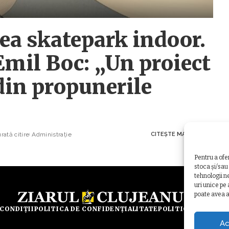
ea skatepark indoor.
Emil Boc: „Un proiect
 din propunerile
ată citire
Administrație
CITEȘTE MAI MULT
Pentru a ofe
stoca și/sau
tehnologii n
uri unice pe
poate avea a
 CONDIȚII
POLITICA DE CONFIDENȚIALITATE
POLITICA DE UTILI
Ac