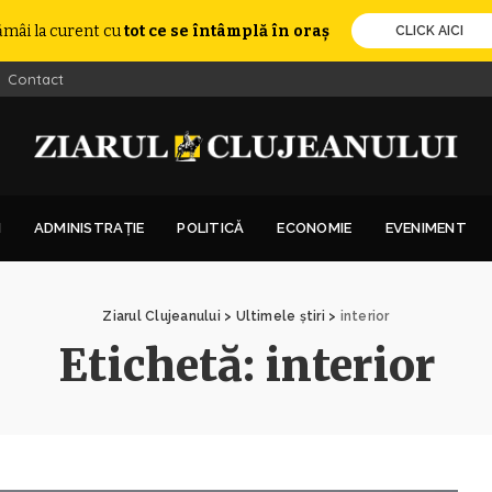
ămâi la curent cu
tot ce se întâmplă în oraș
CLICK AICI
Contact
I
ADMINISTRAȚIE
POLITICĂ
ECONOMIE
EVENIMENT
Ziarul Clujeanului
>
Ultimele știri
>
interior
Etichetă:
interior