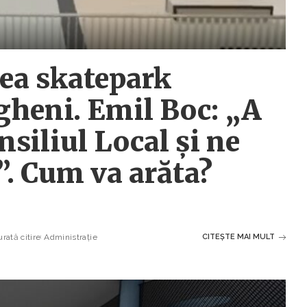
ea skatepark
gheni. Emil Boc: „A
nsiliul Local și ne
. Cum va arăta?
rată citire
Administrație
CITEȘTE MAI MULT