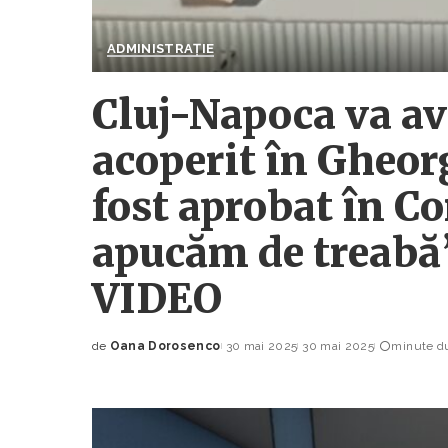
ADMINISTRAȚIE
Cluj-Napoca va av
acoperit în Gheor
fost aprobat în Co
apucăm de treabă”
VIDEO
de
Oana Dorosenco
30 mai 2025
30 mai 2025
minute du
Posted
by