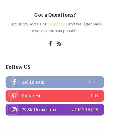
Got a Questions?
Find us on Socials or
Contact us
and we’ll get back
to you as soon as possible.
Follow US
236.1k
Fani
LIKE
Pinterest
PIN
79.8k
Urmăritori
URMĂREȘTE