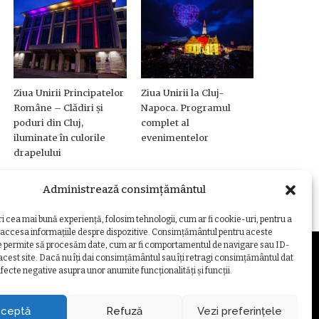
Ziua Unirii Principatelor
Ziua Unirii la Cluj-
Române – Clădiri și
Napoca. Programul
poduri din Cluj,
complet al
iluminate în culorile
evenimentelor
drapelului
Administrează consimțământul
ri cea mai bună experiență, folosim tehnologii, cum ar fi cookie-uri, pentru a
 accesa informațiile despre dispozitive. Consimțământul pentru aceste
e permite să procesăm date, cum ar fi comportamentul de navigare sau ID-
 acest site. Dacă nu îți dai consimțământul sau îți retragi consimțământul dat
fecte negative asupra unor anumite funcționalități și funcții.
ZARE COOKIE
ceptă
Refuză
Vezi preferințele