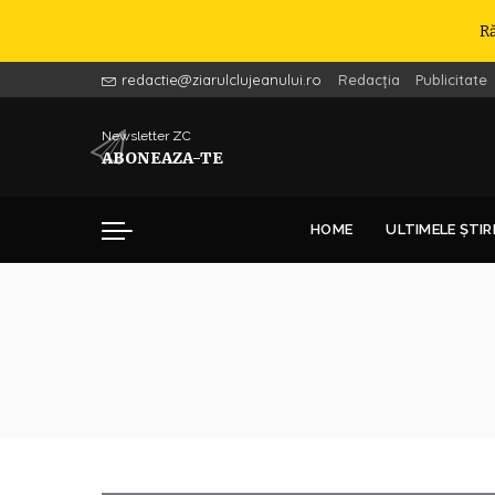
R
redactie@ziarulclujeanului.ro
Redacția
Publicitate
Newsletter ZC
ABONEAZA-TE
HOME
ULTIMELE ȘTIR