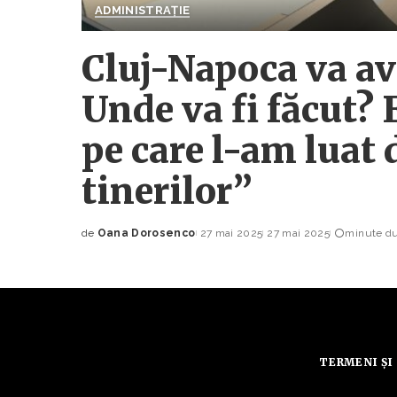
ADMINISTRAȚIE
Cluj-Napoca va av
Unde va fi făcut? 
pe care l-am luat
tinerilor”
de
Oana Dorosenco
27 mai 2025
27 mai 2025
minute dur
Posted
by
TERMENI ȘI