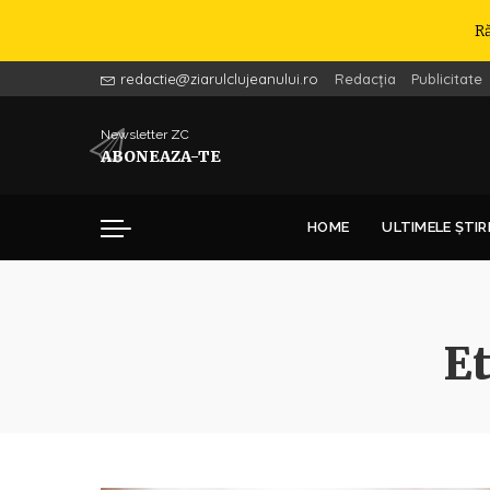
R
redactie@ziarulclujeanului.ro
Redacția
Publicitate
Newsletter ZC
ABONEAZA-TE
HOME
ULTIMELE ȘTIR
Et