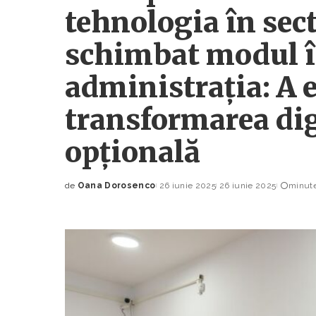
tehnologia în sect
schimbat modul î
administrația: A e
transformarea dig
opțională
de
Oana Dorosenco
26 iunie 2025
26 iunie 2025
minute
Posted
by