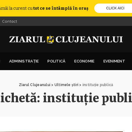
ămâi la curent cu
tot ce se întâmplă în oraș
CLICK AICI
Contact
I
ADMINISTRAȚIE
POLITICĂ
ECONOMIE
EVENIMENT
Ziarul Clujeanului
>
Ultimele știri
>
instituție publică
ichetă:
instituție publ