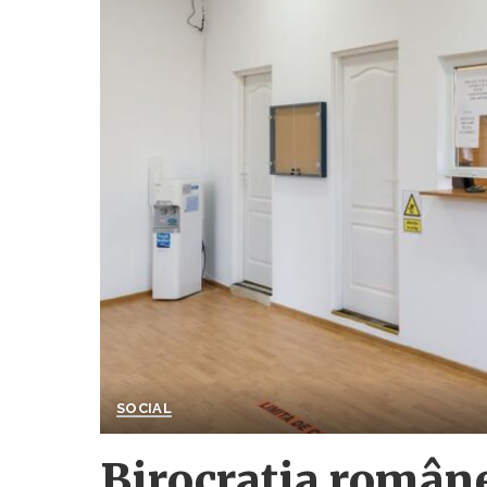
SOCIAL
Birocrația române