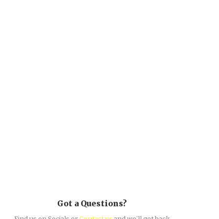
Got a Questions?
Find us on Socials or
Contact us
and we’ll get back