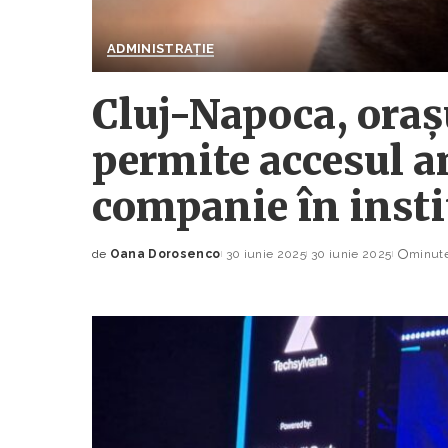
ADMINISTRAȚIE
Cluj-Napoca, oraș
permite accesul a
companie în instit
de
Oana Dorosenco
30 iunie 2025
30 iunie 2025
minute
Posted
by