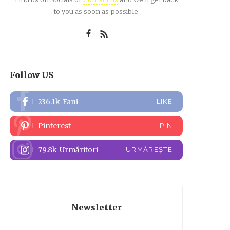
to you as soon as possible.
Follow US
236.1k
Fani
LIKE
Pinterest
PIN
79.8k
Urmăritori
URMĂREȘTE
Newsletter