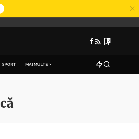
0
SPORT
MAI MULTE
ică