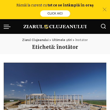
Rămâi la curent cu
tot ce se întâmplă în oraș
CLICK AICI
Ziarul Clujeanului
>
Ultimele știri
>
înotător
Etichetă:
înotător