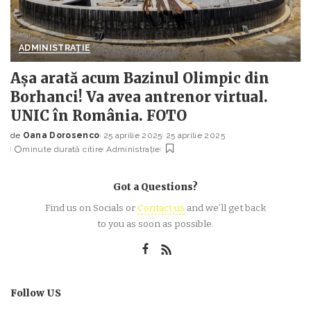
ADMINISTRAȚIE
Așa arată acum Bazinul Olimpic din
Borhanci! Va avea antrenor virtual.
UNIC în România. FOTO
de
Oana Dorosenco
25 aprilie 2025
25 aprilie 2025
Posted
minute durată citire
Administrație
by
Got a Questions?
Find us on Socials or
Contact us
and we’ll get back
to you as soon as possible.
Follow US