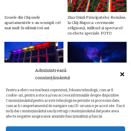
Zonele din Cluj unde
Ziua Unirii Principatelor Române,
apartamentele s-au scumpit cel
la Cluj-Napoca: ceremonie
mai mult în ultimii trei ani
religioasă, militară și spectacol
cu efecte speciale. FOTO
Administrează
consimțământul
Pentru a oferi cea mai bună experiență, folosim tehnologii, cum ar fi
Ziua Unirii Principatelor Române
Ziua Unirii la Cluj-Napoca.
cookie-uri, pentru a stoca și/sau accesa informațiile despre dispozitive.
– Clădiri și poduri din Cluj,
Programul complet al
Consimțământul pentru aceste tehnologii ne permite să procesăm date,
iluminate în culorile drapelului
evenimentelor
cum ar fi comportamentul de navigare sau ID-uri unice pe acest site. Dacă
nu îți dai consimțământul sau îți retragi consimțământul dat poate avea
afecte negative asupra unor anumite funcționalități și funcții.