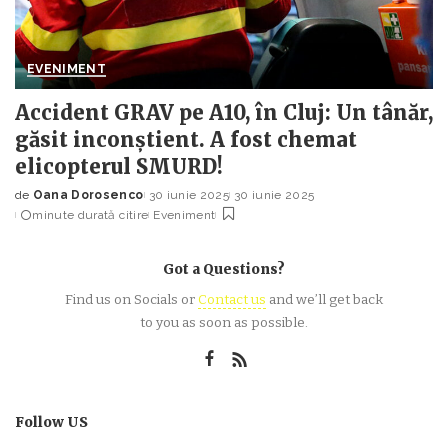
EVENIMENT
Accident GRAV pe A10, în Cluj: Un tânăr,
găsit inconștient. A fost chemat
elicopterul SMURD!
de
Oana Dorosenco
30 iunie 2025
30 iunie 2025
Posted
minute durată citire
Eveniment
by
Got a Questions?
Find us on Socials or
Contact us
and we’ll get back
to you as soon as possible.
Follow US