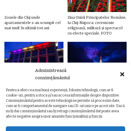
Zonele din Cluj unde
Ziua Unirii Principatelor Române,
apartamentele s-au scumpit cel
la Cluj-Napoca: ceremonie
mai mult în ultimii trei ani
religioasă, militară și spectacol
cu efecte speciale. FOTO
Administrează
consimțământul
Pentru a oferi cea mai bună experiență, folosim tehnologii, cum ar fi
Ziua Unirii Principatelor Române
Ziua Unirii la Cluj-Napoca.
cookie-uri, pentru a stoca și/sau accesa informațiile despre dispozitive.
– Clădiri și poduri din Cluj,
Programul complet al
Consimțământul pentru aceste tehnologii ne permite să procesăm date,
iluminate în culorile drapelului
evenimentelor
cum ar fi comportamentul de navigare sau ID-uri unice pe acest site. Dacă
nu îți dai consimțământul sau îți retragi consimțământul dat poate avea
afecte negative asupra unor anumite funcționalități și funcții.