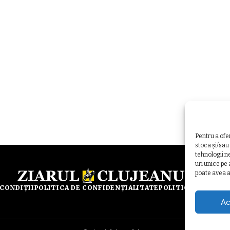
Pentru a ofe
stoca și/sau
tehnologii n
uri unice pe
poate avea a
 CONDIȚII
POLITICA DE CONFIDENȚIALITATE
POLITICA DE UTILI
Ac