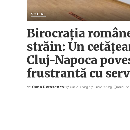
SOCIAL
Birocrația române
străin: Un cetățea
Cluj-Napoca poves
frustrantă cu serv
de
Oana Dorosenco
17 iunie 2025
17 iunie 2025
minute 
Posted
by