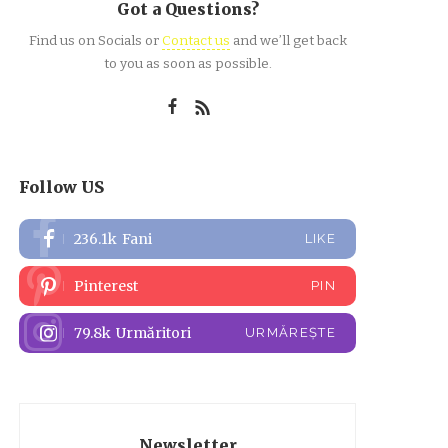
Got a Questions?
Find us on Socials or
Contact us
and we’ll get back
to you as soon as possible.
Follow US
236.1k
Fani
LIKE
Pinterest
PIN
79.8k
Urmăritori
URMĂREȘTE
Newsletter