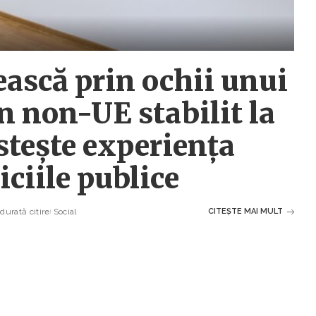
ască prin ochii unui
n non-UE stabilit la
tește experiența
iciile publice
durată citire
Social
CITEȘTE MAI MULT