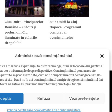
Ziua Unirii Principatelor
Ziua Unirii la Cluj-
Române – Clădiri și
Napoca. Programul
poduri din Cluj,
complet al
iluminate în culorile
evenimentelor
drapelului
Administrează consimțământul
ri cea mai bună experiență, folosim tehnologii, cum ar fi cookie-uri, pentru a
 accesa informațiile despre dispozitive. Consimțământul pentru aceste
e permite să procesăm date, cum ar fi comportamentul de navigare sau ID-
 acest site. Dacă nu îți dai consimțământul sau îți retragi consimțământul dat
fecte negative asupra unor anumite funcționalități și funcții.
ZARE COOKIE
ceptă
Refuză
Vezi preferințele
Politica de utilizare cookie
Politica de confidențialitate