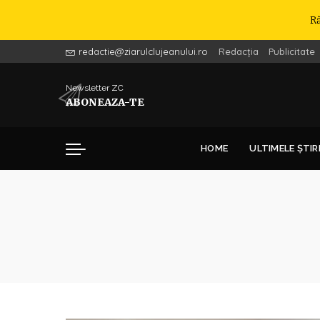
R
redactie@ziarulclujeanului.ro
Redacția
Publicitate
Newsletter ZC
ABONEAZA-TE
HOME
ULTIMELE ȘTIR