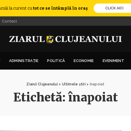
ămâi la curent cu
tot ce se întâmplă în oraș
CLICK AICI
Contact
I
ADMINISTRAȚIE
POLITICĂ
ECONOMIE
EVENIMENT
Ziarul Clujeanului
>
Ultimele știri
>
înapoiat
Etichetă:
înapoiat