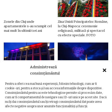
Zonele din Cluj unde
Ziua Unirii Principatelor Române,
apartamentele s-au scumpit cel
la Cluj-Napoca: ceremonie
mai mult în ultimii trei ani
religioasă, militară și spectacol
cu efecte speciale. FOTO
Administrează
consimțământul
Pentru a oferi cea mai bună experiență, folosim tehnologii, cum ar fi
Ziua Unirii Principatelor Române
Ziua Unirii la Cluj-Napoca.
cookie-uri, pentru a stoca și/sau accesa informațiile despre dispozitive.
– Clădiri și poduri din Cluj,
Programul complet al
Consimțământul pentru aceste tehnologii ne permite să procesăm date,
iluminate în culorile drapelului
evenimentelor
cum ar fi comportamentul de navigare sau ID-uri unice pe acest site. Dacă
nu îți dai consimțământul sau îți retragi consimțământul dat poate avea
afecte negative asupra unor anumite funcționalități și funcții.