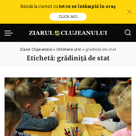
Rămâi la curent cu
tot ce se întâmplă în oraș
CLICK AICI
Ziarul Clujeanului
>
Ultimele știri
>
grădiniță de stat
Etichetă:
grădiniță de stat