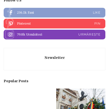
Follow US
236.1k
Fani
LIKE
Pinterest
PIN
79.8k
Urmăritori
URMĂREȘTE
Newsletter
Popular Posts