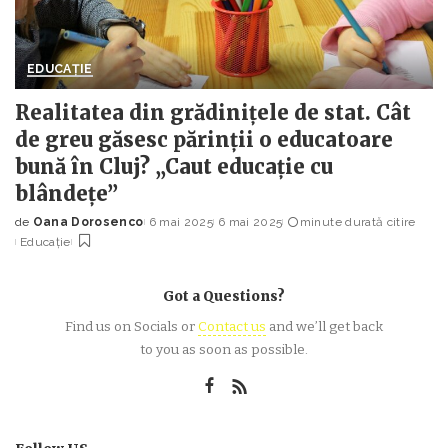
EDUCAȚIE
Realitatea din grădinițele de stat. Cât
de greu găsesc părinții o educatoare
bună în Cluj? „Caut educație cu
blândețe”
de
Oana Dorosenco
6 mai 2025
6 mai 2025
minute durată citire
Posted
Educație
by
Got a Questions?
Find us on Socials or
Contact us
and we’ll get back
to you as soon as possible.