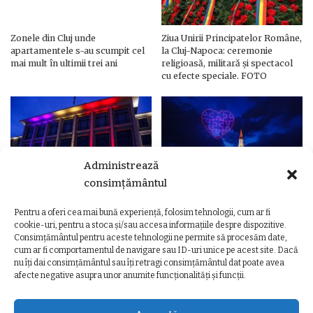
Zonele din Cluj unde
Ziua Unirii Principatelor Române,
apartamentele s-au scumpit cel
la Cluj-Napoca: ceremonie
mai mult în ultimii trei ani
religioasă, militară și spectacol
cu efecte speciale. FOTO
Administrează
consimțământul
Pentru a oferi cea mai bună experiență, folosim tehnologii, cum ar fi
Ziua Unirii Principatelor Române
Ziua Unirii la Cluj-Napoca.
cookie-uri, pentru a stoca și/sau accesa informațiile despre dispozitive.
– Clădiri și poduri din Cluj,
Programul complet al
Consimțământul pentru aceste tehnologii ne permite să procesăm date,
iluminate în culorile drapelului
evenimentelor
cum ar fi comportamentul de navigare sau ID-uri unice pe acest site. Dacă
nu îți dai consimțământul sau îți retragi consimțământul dat poate avea
afecte negative asupra unor anumite funcționalități și funcții.