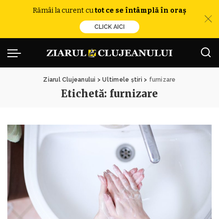
Rămâi la curent cu
tot ce se întâmplă în oraș
CLICK AICI
Ziarul Clujeanului
>
Ultimele știri
>
furnizare
Etichetă:
furnizare