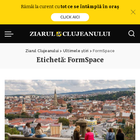
Rămâi la curent cu
tot ce se întâmplă în oraș
CLICK AICI
Ziarul Clujeanului
>
Ultimele știri
>
FormSpace
Etichetă:
FormSpace