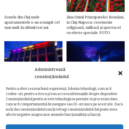
Zonele din Cluj unde
Ziua Unirii Principatelor Române,
apartamentele s-au scumpit cel
la Cluj-Napoca: ceremonie
mai mult în ultimii trei ani
religioasă, militară și spectacol
cu efecte speciale. FOTO
Administrează
consimțământul
Pentru a oferi cea mai bună experiență, folosim tehnologii, cum ar fi
Ziua Unirii Principatelor Române
Ziua Unirii la Cluj-Napoca.
cookie-uri, pentru a stoca și/sau accesa informațiile despre dispozitive.
– Clădiri și poduri din Cluj,
Programul complet al
Consimțământul pentru aceste tehnologii ne permite să procesăm date,
iluminate în culorile drapelului
evenimentelor
cum ar fi comportamentul de navigare sau ID-uri unice pe acest site. Dacă
nu îți dai consimțământul sau îți retragi consimțământul dat poate avea
afecte negative asupra unor anumite funcționalități și funcții.