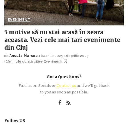
EVENIMENT
5 motive să nu stai acasă în seara
aceasta. Vezi cele mai tari evenimente
din Cluj
de
Ancuta Marcus
16 aprilie 2025
16 aprilie 2025
Posted
minute durată citire
Eveniment
by
Got a Questions?
Find us on Socials or
Contact us
and we’ll get back
to you as soon as possible.
Follow US