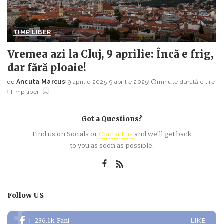
TIMP LIBER
Vremea azi la Cluj, 9 aprilie: Încă e frig,
dar fără ploaie!
de
Ancuta Marcus
9 aprilie 2025
9 aprilie 2025
minute durată citire
Posted
Timp liber
by
Got a Questions?
Find us on Socials or
Contact us
and we’ll get back
to you as soon as possible.
Follow US
236.1k
Fani
LIKE