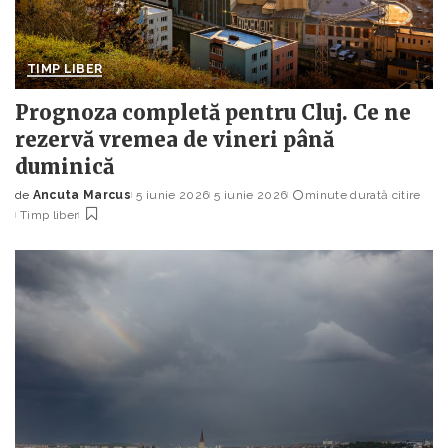
TIMP LIBER
Prognoza completă pentru Cluj. Ce ne
rezervă vremea de vineri până
duminică
de
Ancuta Marcus
5 iunie 2026
5 iunie 2026
minute durată citire
Posted
Timp liber
by