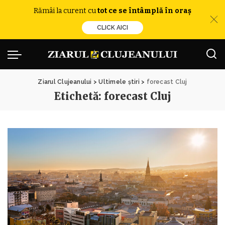
Rămâi la curent cu
tot ce se întâmplă în oraș
CLICK AICI
Ziarul Clujeanului
>
Ultimele știri
>
forecast Cluj
Etichetă:
forecast Cluj