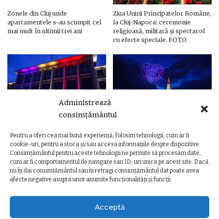
Zonele din Cluj unde
Ziua Unirii Principatelor Române,
apartamentele s-au scumpit cel
la Cluj-Napoca: ceremonie
mai mult în ultimii trei ani
religioasă, militară și spectacol
cu efecte speciale. FOTO
Administrează
consimțământul
Pentru a oferi cea mai bună experiență, folosim tehnologii, cum ar fi
Ziua Unirii Principatelor Române
Ziua Unirii la Cluj-Napoca.
cookie-uri, pentru a stoca și/sau accesa informațiile despre dispozitive.
– Clădiri și poduri din Cluj,
Programul complet al
Consimțământul pentru aceste tehnologii ne permite să procesăm date,
iluminate în culorile drapelului
evenimentelor
cum ar fi comportamentul de navigare sau ID-uri unice pe acest site. Dacă
nu îți dai consimțământul sau îți retragi consimțământul dat poate avea
afecte negative asupra unor anumite funcționalități și funcții.
Acceptă