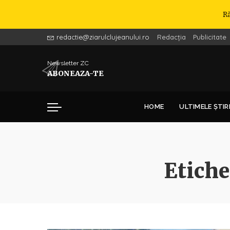
R
redactie@ziarulclujeanului.ro
Redacția
Publicitate
Newsletter ZC
ABONEAZA-TE
HOME
ULTIMELE ȘTIR
Etiche