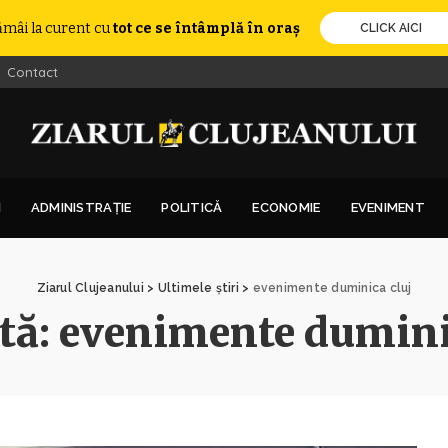
ămâi la curent cu
tot ce se întâmplă în oraș
CLICK AICI
Contact
I
ADMINISTRAȚIE
POLITICĂ
ECONOMIE
EVENIMENT
Ziarul Clujeanului
>
Ultimele știri
>
evenimente duminica cluj
tă:
evenimente duminic