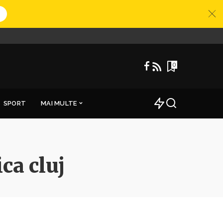
0
SPORT
MAI MULTE
a cluj