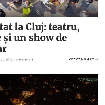
t la Cluj: teatru,
e și un show de
ar
durată citire
Eveniment
CITEȘTE MAI MULT