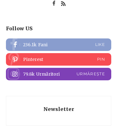
Follow US
236.1k
Fani
LIKE
Pinterest
PIN
79.8k
Urmăritori
URMĂREȘTE
Newsletter