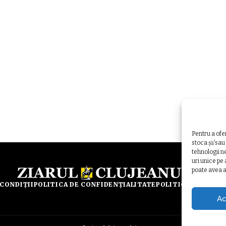
Pentru a ofe
stoca și/sau
tehnologii n
uri unice pe
poate avea a
 CONDIȚII
POLITICA DE CONFIDENȚIALITATE
POLITICA DE UTILI
Ac