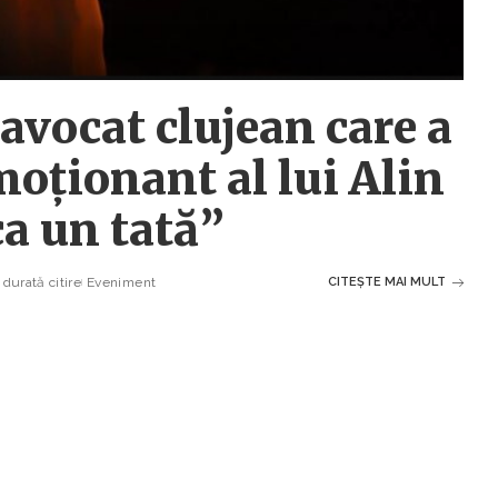
 avocat clujean care a
oționant al lui Alin
ca un tată”
durată citire
Eveniment
CITEȘTE MAI MULT