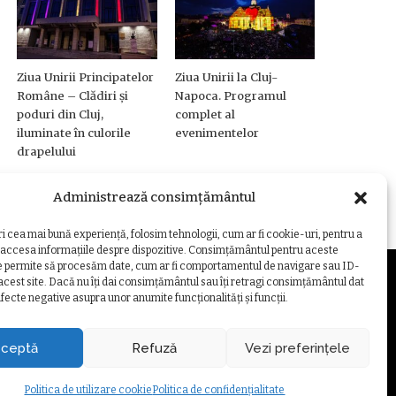
Ziua Unirii Principatelor
Ziua Unirii la Cluj-
Române – Clădiri și
Napoca. Programul
poduri din Cluj,
complet al
iluminate în culorile
evenimentelor
drapelului
Administrează consimțământul
ri cea mai bună experiență, folosim tehnologii, cum ar fi cookie-uri, pentru a
 accesa informațiile despre dispozitive. Consimțământul pentru aceste
e permite să procesăm date, cum ar fi comportamentul de navigare sau ID-
 acest site. Dacă nu îți dai consimțământul sau îți retragi consimțământul dat
fecte negative asupra unor anumite funcționalități și funcții.
ZARE COOKIE
ceptă
Refuză
Vezi preferințele
Politica de utilizare cookie
Politica de confidențialitate