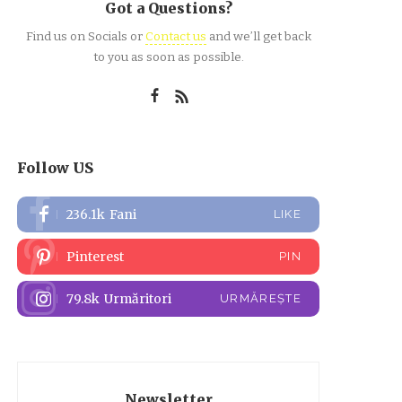
Got a Questions?
Find us on Socials or
Contact us
and we’ll get back
to you as soon as possible.
Follow US
236.1k
Fani
LIKE
Pinterest
PIN
79.8k
Urmăritori
URMĂREȘTE
Newsletter