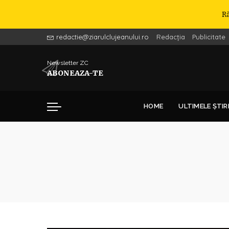
R
redactie@ziarulclujeanului.ro
Redacția
Publicitate
Newsletter ZC
ABONEAZA-TE
HOME
ULTIMELE ȘTIR