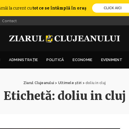
ămâi la curent cu
tot ce se întâmplă în oraș
CLICK AICI
Contact
I
ADMINISTRAȚIE
POLITICĂ
ECONOMIE
EVENIMENT
Ziarul Clujeanului
>
Ultimele știri
>
doliu in cluj
Etichetă:
doliu in cluj