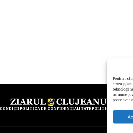
Pentru a ofe
stoca și/sau
tehnologii n
uri unice pe
poate avea a
 CONDIȚII
POLITICA DE CONFIDENȚIALITATE
POLITICA DE UTILI
Ac