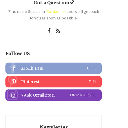
Got a Questions?
Find us on Socials or
Contact us
and we’ll get back
to you as soon as possible.
Follow US
236.1k
Fani
LIKE
Pinterest
PIN
79.8k
Urmăritori
URMĂREȘTE
Newsletter