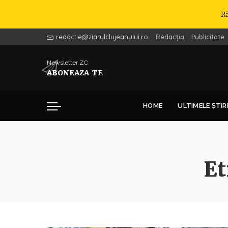
R
redactie@ziarulclujeanului.ro
Redacția
Publicitate
Newsletter ZC
ABONEAZA-TE
HOME
ULTIMELE ȘTIR
Et