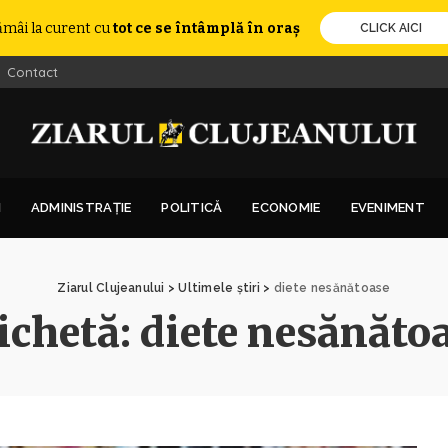
ămâi la curent cu
tot ce se întâmplă în oraș
CLICK AICI
Contact
I
ADMINISTRAȚIE
POLITICĂ
ECONOMIE
EVENIMENT
Ziarul Clujeanului
>
Ultimele știri
>
diete nesănătoase
ichetă:
diete nesănăto