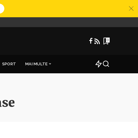
0
SPORT
MAI MULTE
ase