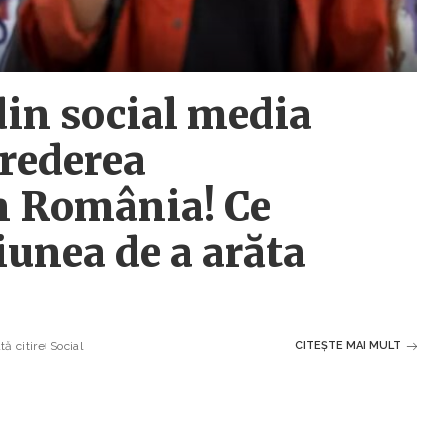
din social media
crederea
n România! Ce
iunea de a arăta
ă citire
Social
CITEȘTE MAI MULT