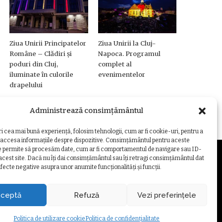
Ziua Unirii Principatelor
Ziua Unirii la Cluj-
Române – Clădiri și
Napoca. Programul
poduri din Cluj,
complet al
iluminate în culorile
evenimentelor
drapelului
Administrează consimțământul
ri cea mai bună experiență, folosim tehnologii, cum ar fi cookie-uri, pentru a
 accesa informațiile despre dispozitive. Consimțământul pentru aceste
e permite să procesăm date, cum ar fi comportamentul de navigare sau ID-
 acest site. Dacă nu îți dai consimțământul sau îți retragi consimțământul dat
fecte negative asupra unor anumite funcționalități și funcții.
ZARE COOKIE
ceptă
Refuză
Vezi preferințele
Politica de utilizare cookie
Politica de confidențialitate