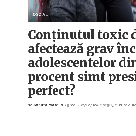
SOCIAL
Conținutul toxic 
afectează grav în
adolescentelor di
procent simt pres
perfect?
de
Ancuta Marcus
29 mai 2025
27 mai 2025
minute durat
Posted
by