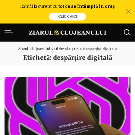
Rămâi la curent cu
tot ce se întâmplă în oraș
CLICK AICI
Ziarul Clujeanului
>
Ultimele știri
>
despărțire digitală
Etichetă:
despărțire digitală