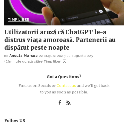
TIMP LIBER
Utilizatorii acuză că ChatGPT le-a
distrus viața amoroasă. Partenerii au
dispărut peste noapte
de
Ancuta Marcus
22 august 2025
22 august 2025
Posted
minute durată citire
Timp liber
by
Got a Questions?
Find us on Socials or
Contact us
and we’ll get back
to you as soon as possible.
Follow US