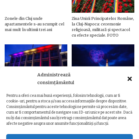
Zonele din Cluj unde
Ziua Unirii Principatelor Române,
apartamentele s-au scumpit cel
la Cluj-Napoca: ceremonie
mai mult în ultimii trei ani
religioasă, militară și spectacol
cu efecte speciale. FOTO
Administrează
consimțământul
Pentru a oferi cea mai bună experiență, folosim tehnologii, cum ar fi
Ziua Unirii Principatelor Române
Ziua Unirii la Cluj-Napoca.
cookie-uri, pentru a stoca și/sau accesa informațiile despre dispozitive.
– Clădiri și poduri din Cluj,
Programul complet al
Consimțământul pentru aceste tehnologii ne permite să procesăm date,
iluminate în culorile drapelului
evenimentelor
cum ar fi comportamentul de navigare sau ID-uri unice pe acest site. Dacă
nu îți dai consimțământul sau îți retragi consimțământul dat poate avea
afecte negative asupra unor anumite funcționalități și funcții.