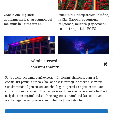
Zonele din Cluj unde
Ziua Unirii Principatelor Române,
apartamentele s-au scumpit cel
la Cluj-Napoca: ceremonie
mai mult în ultimii trei ani
religioasă, militară și spectacol
cu efecte speciale. FOTO
Administrează
consimțământul
Pentru a oferi cea mai bună experiență, folosim tehnologii, cum ar fi
Ziua Unirii Principatelor Române
Ziua Unirii la Cluj-Napoca.
cookie-uri, pentru a stoca și/sau accesa informațiile despre dispozitive.
– Clădiri și poduri din Cluj,
Programul complet al
Consimțământul pentru aceste tehnologii ne permite să procesăm date,
iluminate în culorile drapelului
evenimentelor
cum ar fi comportamentul de navigare sau ID-uri unice pe acest site. Dacă
nu îți dai consimțământul sau îți retragi consimțământul dat poate avea
afecte negative asupra unor anumite funcționalități și funcții.