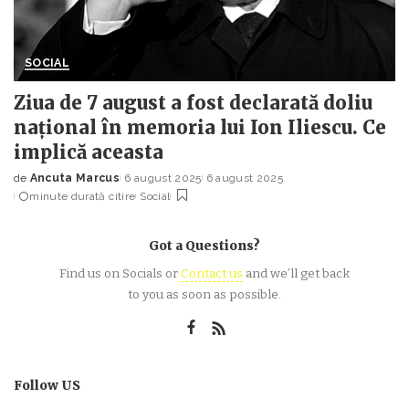
SOCIAL
Ziua de 7 august a fost declarată doliu
național în memoria lui Ion Iliescu. Ce
implică aceasta
de
Ancuta Marcus
6 august 2025
6 august 2025
Posted
minute durată citire
Social
by
Got a Questions?
Find us on Socials or
Contact us
and we’ll get back
to you as soon as possible.
Follow US