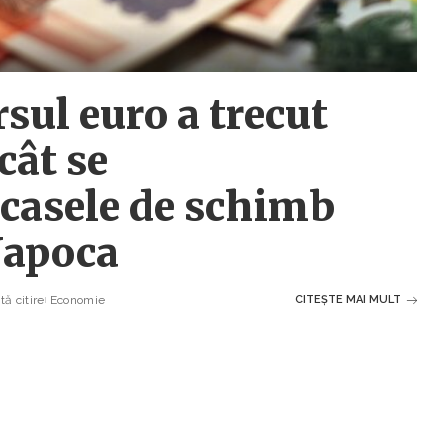
rsul euro a trecut
 cât se
casele de schimb
Napoca
ă citire
Economie
CITEȘTE MAI MULT