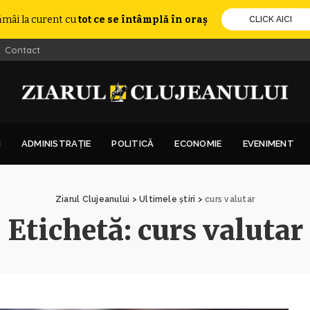
ămâi la curent cu
tot ce se întâmplă în oraș
CLICK AICI
Contact
I
ADMINISTRAȚIE
POLITICĂ
ECONOMIE
EVENIMENT
Ziarul Clujeanului
>
Ultimele știri
>
curs valutar
Etichetă:
curs valutar