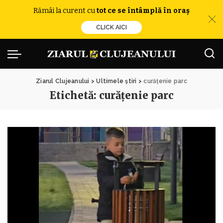
Rămâi la curent cu
tot ce se întâmplă în oraș
CLICK AICI
Ziarul Clujeanului
>
Ultimele știri
>
curățenie parc
Etichetă:
curățenie parc