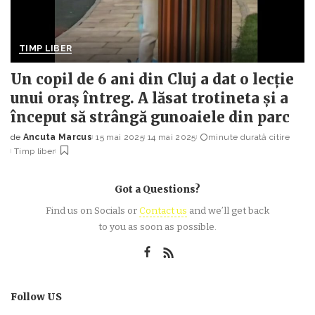
TIMP LIBER
Un copil de 6 ani din Cluj a dat o lecție
unui oraș întreg. A lăsat trotineta și a
început să strângă gunoaiele din parc
de
Ancuta Marcus
15 mai 2025
14 mai 2025
minute durată citire
Posted
Timp liber
by
Got a Questions?
Find us on Socials or
Contact us
and we’ll get back
to you as soon as possible.
Follow US