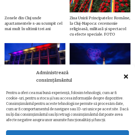
Zonele din Cluj unde
Ziua Unirii Principatelor Române,
apartamentele s-au scumpit cel
la Cluj-Napoca: ceremonie
mai mult în ultimii trei ani
religioasă, militară și spectacol
cu efecte speciale. FOTO
Administrează
consimțământul
Pentru a oferi cea mai bună experiență, folosim tehnologii, cum ar fi
Ziua Unirii Principatelor Române
Ziua Unirii la Cluj-Napoca.
cookie-uri, pentru a stoca și/sau accesa informațiile despre dispozitive.
– Clădiri și poduri din Cluj,
Programul complet al
Consimțământul pentru aceste tehnologii ne permite să procesăm date,
iluminate în culorile drapelului
evenimentelor
cum ar fi comportamentul de navigare sau ID-uri unice pe acest site. Dacă
nu îți dai consimțământul sau îți retragi consimțământul dat poate avea
afecte negative asupra unor anumite funcționalități și funcții.