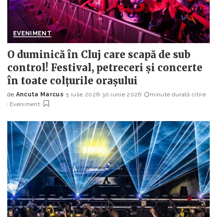
EVENIMENT
O duminică în Cluj care scapă de sub
control! Festival, petreceri și concerte
în toate colțurile orașului
de
Ancuta Marcus
5 iulie 2026
30 iunie 2026
minute durată citire
Posted
Eveniment
by