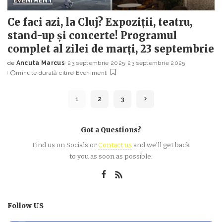
EVENIMENT
Ce faci azi, la Cluj? Expoziții, teatru,
stand-up și concerte! Programul
complet al zilei de marți, 23 septembrie
de
Ancuta Marcus
23 septembrie 2025
23 septembrie 2025
Posted
minute durată citire
Eveniment
by
1
2
3
Got a Questions?
Find us on Socials or
Contact us
and we’ll get back
to you as soon as possible.
Follow US