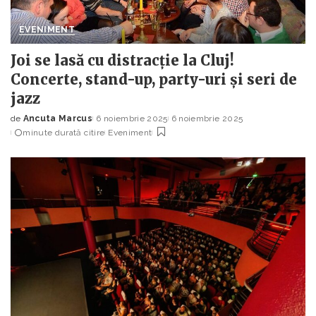
EVENIMENT
Joi se lasă cu distracție la Cluj!
Concerte, stand-up, party-uri și seri de
jazz
de
Ancuta Marcus
6 noiembrie 2025
6 noiembrie 2025
Posted
minute durată citire
Eveniment
by