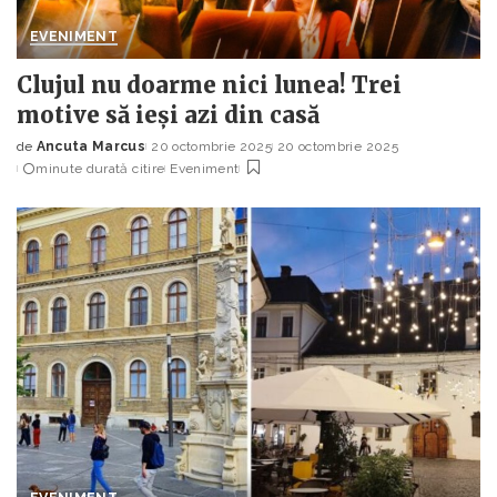
EVENIMENT
Clujul nu doarme nici lunea! Trei
motive să ieși azi din casă
de
Ancuta Marcus
20 octombrie 2025
20 octombrie 2025
Posted
minute durată citire
Eveniment
by