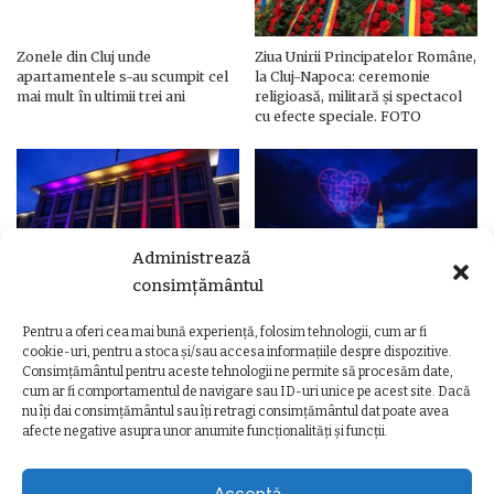
Zonele din Cluj unde
Ziua Unirii Principatelor Române,
apartamentele s-au scumpit cel
la Cluj-Napoca: ceremonie
mai mult în ultimii trei ani
religioasă, militară și spectacol
cu efecte speciale. FOTO
Administrează
consimțământul
Pentru a oferi cea mai bună experiență, folosim tehnologii, cum ar fi
Ziua Unirii Principatelor Române
Ziua Unirii la Cluj-Napoca.
cookie-uri, pentru a stoca și/sau accesa informațiile despre dispozitive.
– Clădiri și poduri din Cluj,
Programul complet al
Consimțământul pentru aceste tehnologii ne permite să procesăm date,
iluminate în culorile drapelului
evenimentelor
cum ar fi comportamentul de navigare sau ID-uri unice pe acest site. Dacă
nu îți dai consimțământul sau îți retragi consimțământul dat poate avea
afecte negative asupra unor anumite funcționalități și funcții.
Acceptă