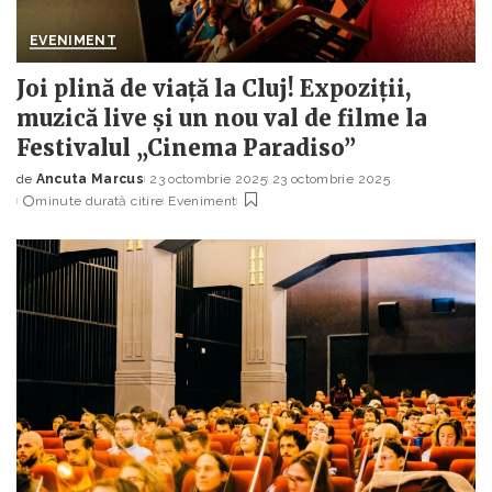
EVENIMENT
Joi plină de viață la Cluj! Expoziții,
muzică live și un nou val de filme la
Festivalul „Cinema Paradiso”
de
Ancuta Marcus
23 octombrie 2025
23 octombrie 2025
Posted
minute durată citire
Eveniment
by