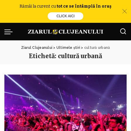
Rămâi la curent cu
tot ce se întâmplă în oraș
CLICK AICI
Ziarul Clujeanului
>
Ultimele știri
>
cultură urbană
Etichetă:
cultură urbană