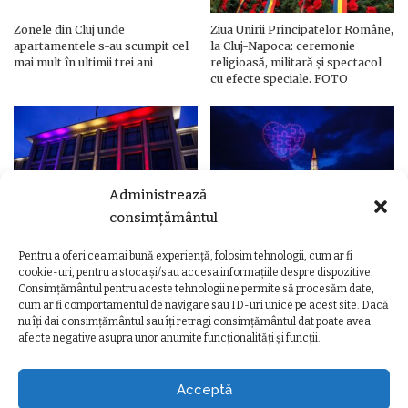
Zonele din Cluj unde
Ziua Unirii Principatelor Române,
apartamentele s-au scumpit cel
la Cluj-Napoca: ceremonie
mai mult în ultimii trei ani
religioasă, militară și spectacol
cu efecte speciale. FOTO
Administrează
consimțământul
Pentru a oferi cea mai bună experiență, folosim tehnologii, cum ar fi
Ziua Unirii Principatelor Române
Ziua Unirii la Cluj-Napoca.
cookie-uri, pentru a stoca și/sau accesa informațiile despre dispozitive.
– Clădiri și poduri din Cluj,
Programul complet al
Consimțământul pentru aceste tehnologii ne permite să procesăm date,
iluminate în culorile drapelului
evenimentelor
cum ar fi comportamentul de navigare sau ID-uri unice pe acest site. Dacă
nu îți dai consimțământul sau îți retragi consimțământul dat poate avea
afecte negative asupra unor anumite funcționalități și funcții.
Acceptă