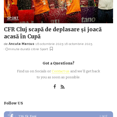
SPORT
CFR Cluj scapă de deplasare și joacă
acasă în Cupă
de
Ancuta Marcus
16 octombrie 2025
16 octombrie 2025
Posted
minute durată citire
Sport
by
Got a Questions?
Find us on Socials or
Contact us
and we’ll get back
to you as soon as possible.
Follow US
236.1k
Fani
LIKE