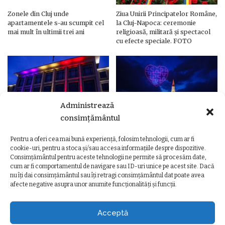
Zonele din Cluj unde
Ziua Unirii Principatelor Române,
apartamentele s-au scumpit cel
la Cluj-Napoca: ceremonie
mai mult în ultimii trei ani
religioasă, militară și spectacol
cu efecte speciale. FOTO
Administrează
consimțământul
Pentru a oferi cea mai bună experiență, folosim tehnologii, cum ar fi
Ziua Unirii Principatelor Române
Ziua Unirii la Cluj-Napoca.
cookie-uri, pentru a stoca și/sau accesa informațiile despre dispozitive.
– Clădiri și poduri din Cluj,
Programul complet al
Consimțământul pentru aceste tehnologii ne permite să procesăm date,
iluminate în culorile drapelului
evenimentelor
cum ar fi comportamentul de navigare sau ID-uri unice pe acest site. Dacă
nu îți dai consimțământul sau îți retragi consimțământul dat poate avea
afecte negative asupra unor anumite funcționalități și funcții.
Acceptă