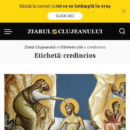
Rămâi la curent cu
tot ce se întâmplă în oraș
CLICK AICI
Ziarul Clujeanului
>
Ultimele știri
>
credincios
Etichetă:
credincios