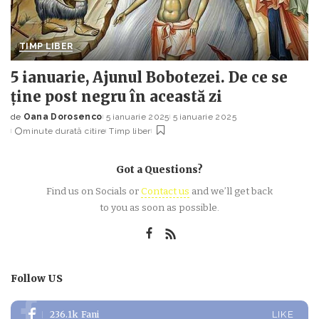
TIMP LIBER
5 ianuarie, Ajunul Bobotezei. De ce se
ține post negru în această zi
de
Oana Dorosenco
5 ianuarie 2025
5 ianuarie 2025
Posted
minute durată citire
Timp liber
by
Got a Questions?
Find us on Socials or
Contact us
and we’ll get back
to you as soon as possible.
Follow US
236.1k
Fani
LIKE