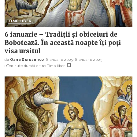
TIMP LIBER
6 ianuarie – Tradiții și obiceiuri de
Bobotează. În această noapte îți poți
visa ursitul
de
Oana Dorosenco
6 ianuarie 2025
6 ianuarie 2025
Posted
minute durată citire
Timp liber
by