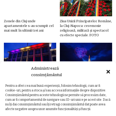
Zonele din Cluj unde
Ziua Unirii Principatelor Române,
apartamentele s-au scumpit cel
la Cluj-Napoca: ceremonie
mai mult în ultimii trei ani
religioasă, militară și spectacol
cu efecte speciale. FOTO
Administrează
consimțământul
Pentru a oferi cea mai bună experiență, folosim tehnologii, cum ar fi
Ziua Unirii Principatelor Române
Ziua Unirii la Cluj-Napoca.
cookie-uri, pentru a stoca și/sau accesa informațiile despre dispozitive.
– Clădiri și poduri din Cluj,
Programul complet al
Consimțământul pentru aceste tehnologii ne permite să procesăm date,
iluminate în culorile drapelului
evenimentelor
cum ar fi comportamentul de navigare sau ID-uri unice pe acest site. Dacă
nu îți dai consimțământul sau îți retragi consimțământul dat poate avea
afecte negative asupra unor anumite funcționalități și funcții.