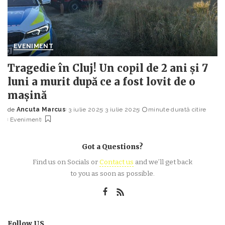
EVENIMENT
Tragedie în Cluj! Un copil de 2 ani și 7
luni a murit după ce a fost lovit de o
mașină
de
Ancuta Marcus
3 iulie 2025
3 iulie 2025
minute durată citire
Posted
Eveniment
by
Got a Questions?
Find us on Socials or
Contact us
and we’ll get back
to you as soon as possible.
Follow US