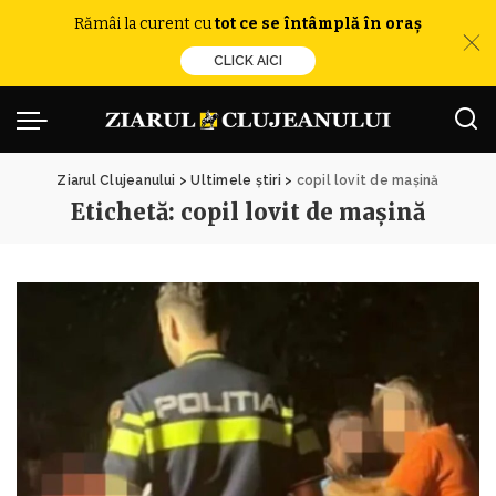
Rămâi la curent cu
tot ce se întâmplă în oraș
CLICK AICI
Ziarul Clujeanului
>
Ultimele știri
>
copil lovit de mașină
Etichetă:
copil lovit de mașină