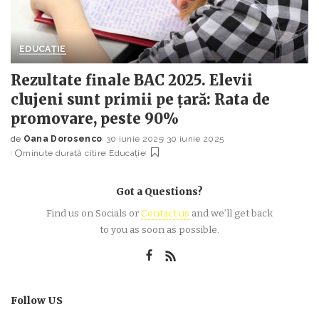
EDUCAȚIE
Rezultate finale BAC 2025. Elevii
clujeni sunt primii pe țară: Rata de
promovare, peste 90%
de
Oana Dorosenco
30 iunie 2025
30 iunie 2025
Posted
minute durată citire
Educație
by
Got a Questions?
Find us on Socials or
Contact us
and we’ll get back
to you as soon as possible.
Follow US