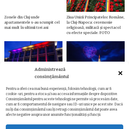
Zonele din Cluj unde
Ziua Unirii Principatelor Române,
apartamentele s-au scumpit cel
la Cluj-Napoca: ceremonie
mai mult în ultimii trei ani
religioasă, militară și spectacol
cu efecte speciale. FOTO
Administrează
consimțământul
Pentru a oferi cea mai bună experiență, folosim tehnologii, cum ar fi
Ziua Unirii Principatelor Române
Ziua Unirii la Cluj-Napoca.
cookie-uri, pentru a stoca și/sau accesa informațiile despre dispozitive.
– Clădiri și poduri din Cluj,
Programul complet al
Consimțământul pentru aceste tehnologii ne permite să procesăm date,
iluminate în culorile drapelului
evenimentelor
cum ar fi comportamentul de navigare sau ID-uri unice pe acest site. Dacă
nu îți dai consimțământul sau îți retragi consimțământul dat poate avea
afecte negative asupra unor anumite funcționalități și funcții.