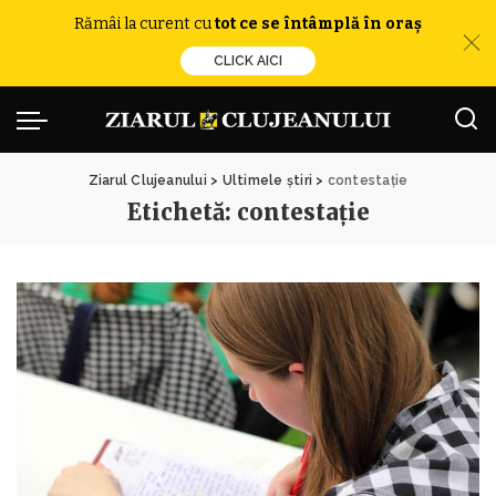
Rămâi la curent cu
tot ce se întâmplă în oraș
CLICK AICI
Ziarul Clujeanului
>
Ultimele știri
>
contestație
Etichetă:
contestație