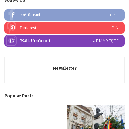
Follow US
236.1k
Fani
LIKE
Pinterest
PIN
79.8k
Urmăritori
URMĂREȘTE
Newsletter
Popular Posts