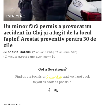
EVENIMENT
Un minor fără permis a provocat un
accident în Cluj și a fugit de la locul
faptei! Arestat preventiv pentru 30 de
zile
de
Ancuta Marcus
17 ianuarie 2025
17 ianuarie 2025
Posted
minute durată citire
Eveniment
by
Got a Questions?
Find us on Socials or
Contact us
and we’ll get back
to you as soon as possible.