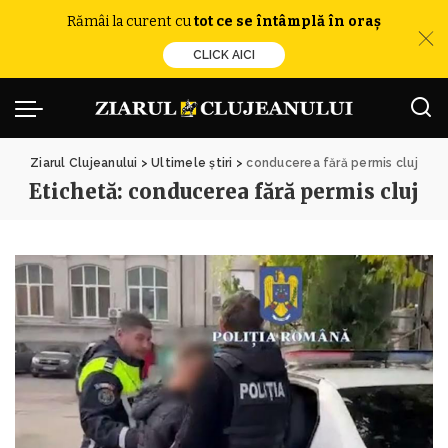
Rămâi la curent cu
tot ce se întâmplă în oraș
CLICK AICI
Ziarul Clujeanului
>
Ultimele știri
>
conducerea fără permis cluj
Etichetă:
conducerea fără permis cluj