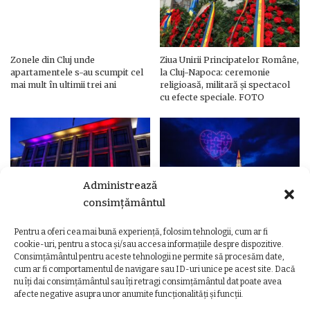
Zonele din Cluj unde
Ziua Unirii Principatelor Române,
apartamentele s-au scumpit cel
la Cluj-Napoca: ceremonie
mai mult în ultimii trei ani
religioasă, militară și spectacol
cu efecte speciale. FOTO
Administrează
consimțământul
Pentru a oferi cea mai bună experiență, folosim tehnologii, cum ar fi
Ziua Unirii Principatelor Române
Ziua Unirii la Cluj-Napoca.
cookie-uri, pentru a stoca și/sau accesa informațiile despre dispozitive.
– Clădiri și poduri din Cluj,
Programul complet al
Consimțământul pentru aceste tehnologii ne permite să procesăm date,
iluminate în culorile drapelului
evenimentelor
cum ar fi comportamentul de navigare sau ID-uri unice pe acest site. Dacă
nu îți dai consimțământul sau îți retragi consimțământul dat poate avea
afecte negative asupra unor anumite funcționalități și funcții.