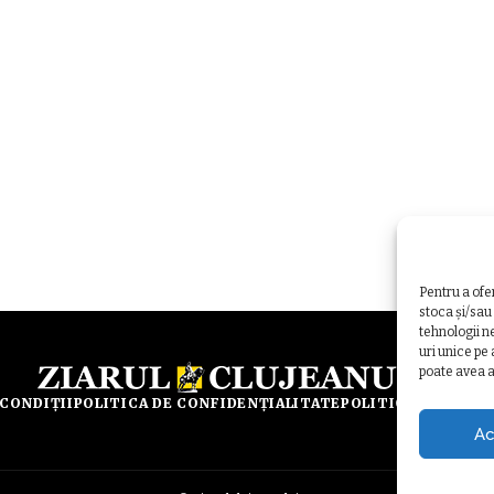
Pentru a ofe
stoca și/sau
tehnologii n
uri unice pe
poate avea a
 CONDIȚII
POLITICA DE CONFIDENȚIALITATE
POLITICA DE UTILI
Ac