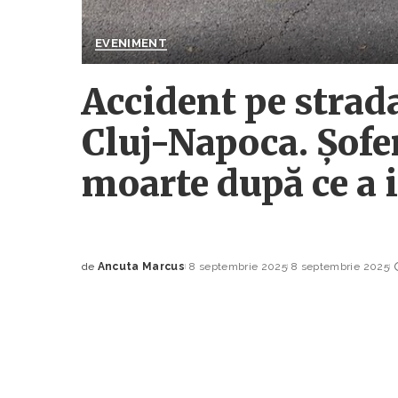
EVENIMENT
Accident pe strad
Cluj-Napoca. Șofer
moarte după ce a 
de
Ancuta Marcus
8 septembrie 2025
8 septembrie 2025
Posted
by