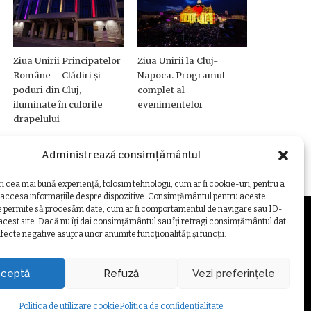
Ziua Unirii Principatelor
Ziua Unirii la Cluj-
Române – Clădiri și
Napoca. Programul
poduri din Cluj,
complet al
iluminate în culorile
evenimentelor
drapelului
Administrează consimțământul
ri cea mai bună experiență, folosim tehnologii, cum ar fi cookie-uri, pentru a
 accesa informațiile despre dispozitive. Consimțământul pentru aceste
e permite să procesăm date, cum ar fi comportamentul de navigare sau ID-
 acest site. Dacă nu îți dai consimțământul sau îți retragi consimțământul dat
fecte negative asupra unor anumite funcționalități și funcții.
ZARE COOKIE
ceptă
Refuză
Vezi preferințele
Politica de utilizare cookie
Politica de confidențialitate