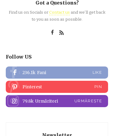
Got a Questions?
Find us on Socials or
Contact us
and we’ll get back
to you as soon as possible.
Follow US
236.1k
Fani
LIKE
Pinterest
PIN
79.8k
Urmăritori
URMĂREȘTE
Newsletter