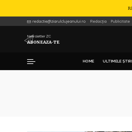
R
redactie@ziarulclujeanului.ro
Redacția
Publicitate
Newsletter ZC
ABONEAZA-TE
HOME
ULTIMELE ȘTIR