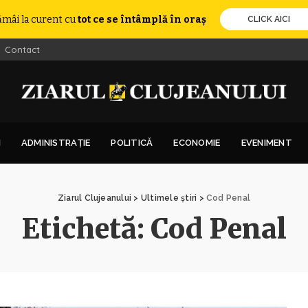
ămâi la curent cu
tot ce se întâmplă în oraș
CLICK AICI
Contact
I
ADMINISTRAȚIE
POLITICĂ
ECONOMIE
EVENIMENT
Ziarul Clujeanului
>
Ultimele știri
>
Cod Penal
Etichetă:
Cod Penal