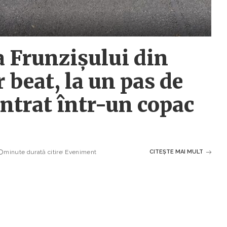
a Frunzișului din
 beat, la un pas de
intrat într-un copac
minute durată citire
Eveniment
CITEȘTE MAI MULT