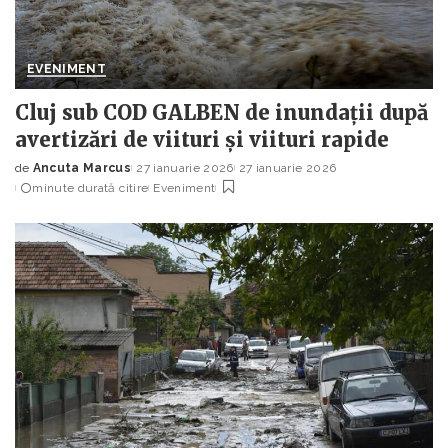
EVENIMENT
Cluj sub COD GALBEN de inundații după
avertizări de viituri și viituri rapide
de
Ancuta Marcus
27 ianuarie 2026
27 ianuarie 2026
Posted
minute durată citire
Eveniment
by