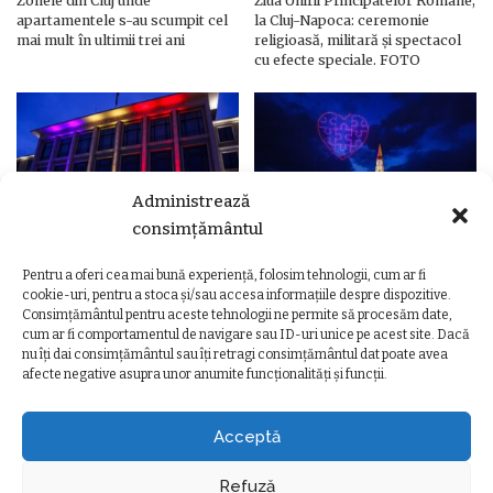
Zonele din Cluj unde
Ziua Unirii Principatelor Române,
apartamentele s-au scumpit cel
la Cluj-Napoca: ceremonie
mai mult în ultimii trei ani
religioasă, militară și spectacol
cu efecte speciale. FOTO
Administrează
consimțământul
Pentru a oferi cea mai bună experiență, folosim tehnologii, cum ar fi
Ziua Unirii Principatelor Române
Ziua Unirii la Cluj-Napoca.
cookie-uri, pentru a stoca și/sau accesa informațiile despre dispozitive.
– Clădiri și poduri din Cluj,
Programul complet al
Consimțământul pentru aceste tehnologii ne permite să procesăm date,
iluminate în culorile drapelului
evenimentelor
cum ar fi comportamentul de navigare sau ID-uri unice pe acest site. Dacă
nu îți dai consimțământul sau îți retragi consimțământul dat poate avea
afecte negative asupra unor anumite funcționalități și funcții.
Acceptă
Refuză
TERMENI ȘI CONDIȚII
POLITICA DE CONFIDENȚIALITATE