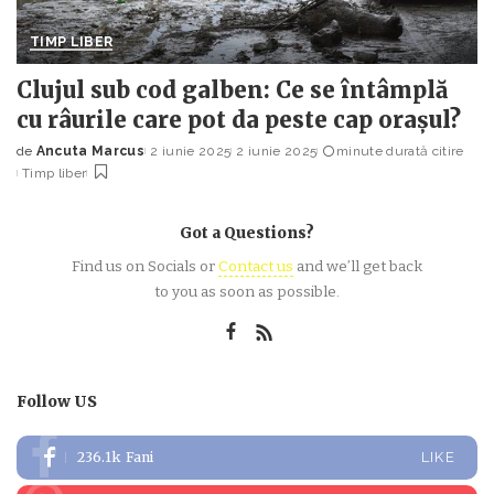
TIMP LIBER
Clujul sub cod galben: Ce se întâmplă
cu râurile care pot da peste cap orașul?
de
Ancuta Marcus
2 iunie 2025
2 iunie 2025
minute durată citire
Posted
Timp liber
by
Got a Questions?
Find us on Socials or
Contact us
and we’ll get back
to you as soon as possible.
Follow US
236.1k
Fani
LIKE