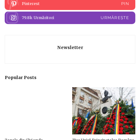
Pinterest
PIN
79.8k
Urmăritori
URMĂREȘTE
Newsletter
Popular Posts