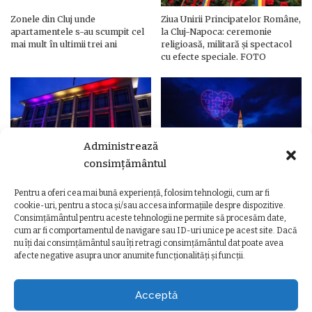
Zonele din Cluj unde
Ziua Unirii Principatelor Române,
apartamentele s-au scumpit cel
la Cluj-Napoca: ceremonie
mai mult în ultimii trei ani
religioasă, militară și spectacol
cu efecte speciale. FOTO
Administrează
consimțământul
Pentru a oferi cea mai bună experiență, folosim tehnologii, cum ar fi
Ziua Unirii Principatelor Române
Ziua Unirii la Cluj-Napoca.
cookie-uri, pentru a stoca și/sau accesa informațiile despre dispozitive.
– Clădiri și poduri din Cluj,
Programul complet al
Consimțământul pentru aceste tehnologii ne permite să procesăm date,
iluminate în culorile drapelului
evenimentelor
cum ar fi comportamentul de navigare sau ID-uri unice pe acest site. Dacă
nu îți dai consimțământul sau îți retragi consimțământul dat poate avea
afecte negative asupra unor anumite funcționalități și funcții.
Acceptă