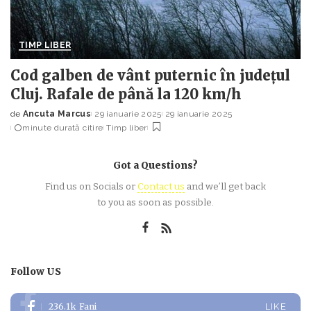
TIMP LIBER
Cod galben de vânt puternic în județul
Cluj. Rafale de până la 120 km/h
de
Ancuta Marcus
29 ianuarie 2025
29 ianuarie 2025
Posted
minute durată citire
Timp liber
by
Got a Questions?
Find us on Socials or
Contact us
and we’ll get back
to you as soon as possible.
Follow US
236.1k
Fani
LIKE