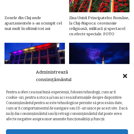
Zonele din Cluj unde
Ziua Unirii Principatelor Române,
apartamentele s-au scumpit cel
la Cluj-Napoca: ceremonie
mai mult în ultimii trei ani
religioasă, militară și spectacol
cu efecte speciale. FOTO
Administrează
consimțământul
Pentru a oferi cea mai bună experiență, folosim tehnologii, cum ar fi
Ziua Unirii Principatelor Române
Ziua Unirii la Cluj-Napoca.
cookie-uri, pentru a stoca și/sau accesa informațiile despre dispozitive.
– Clădiri și poduri din Cluj,
Programul complet al
Consimțământul pentru aceste tehnologii ne permite să procesăm date,
iluminate în culorile drapelului
evenimentelor
cum ar fi comportamentul de navigare sau ID-uri unice pe acest site. Dacă
nu îți dai consimțământul sau îți retragi consimțământul dat poate avea
afecte negative asupra unor anumite funcționalități și funcții.