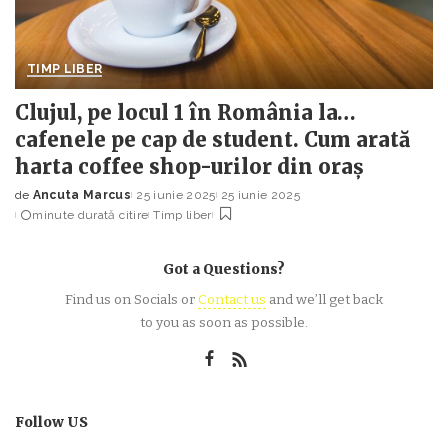
TIMP LIBER
Clujul, pe locul 1 în România la…
cafenele pe cap de student. Cum arată
harta coffee shop-urilor din oraș
de
Ancuta Marcus
25 iunie 2025
25 iunie 2025
Posted
minute durată citire
Timp liber
by
Got a Questions?
Find us on Socials or
Contact us
and we’ll get back
to you as soon as possible.
Follow US