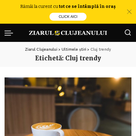
Rămâi la curent cu
tot ce se întâmplă în oraș
CLICK AICI
Ziarul Clujeanului
>
Ultimele știri
>
Cluj trendy
Etichetă:
Cluj trendy