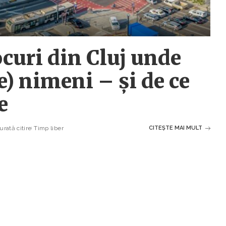
ocuri din Cluj unde
) nimeni – și de ce
e
rată citire
Timp liber
CITEȘTE MAI MULT