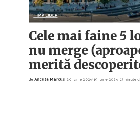
TIMP LIBER
Cele mai faine 5 l
nu merge (aproape
merită descoperit
de
Ancuta Marcus
20 iunie 2025
19 iunie 2025
minute du
Posted
by