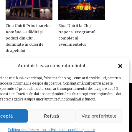
Ziua Unirii Principatelor
Ziua Unirii la Cluj-
Române – Clădiri și
Napoca. Programul
poduri din Cluj,
complet al
iluminate în culorile
evenimentelor
drapelului
Administrează consimțământul
ri cea mai bună experiență, folosim tehnologii, cum ar fi cookie-uri, pentru a
 accesa informațiile despre dispozitive. Consimțământul pentru aceste
e permite să procesăm date, cum ar fi comportamentul de navigare sau ID-
 acest site. Dacă nu îți dai consimțământul sau îți retragi consimțământul dat
fecte negative asupra unor anumite funcționalități și funcții.
ZARE COOKIE
ceptă
Refuză
Vezi preferințele
Politica de utilizare cookie
Politica de confidențialitate