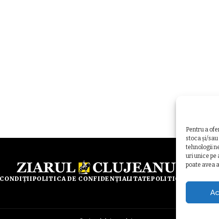
Pentru a ofe
stoca și/sau
tehnologii n
uri unice pe
poate avea a
 CONDIȚII
POLITICA DE CONFIDENȚIALITATE
POLITICA DE UTILI
Ac