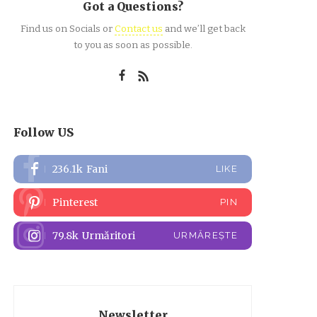
Got a Questions?
Find us on Socials or
Contact us
and we’ll get back
to you as soon as possible.
Follow US
236.1k
Fani
LIKE
Pinterest
PIN
79.8k
Urmăritori
URMĂREȘTE
Newsletter