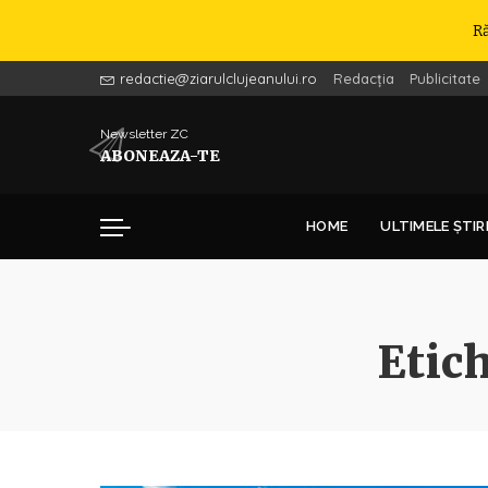
R
redactie@ziarulclujeanului.ro
Redacția
Publicitate
Newsletter ZC
ABONEAZA-TE
HOME
ULTIMELE ȘTIR
Etic