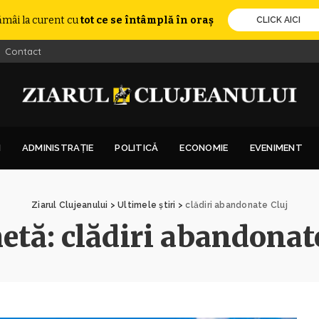
ămâi la curent cu
tot ce se întâmplă în oraș
CLICK AICI
Contact
I
ADMINISTRAȚIE
POLITICĂ
ECONOMIE
EVENIMENT
Ziarul Clujeanului
>
Ultimele știri
>
clădiri abandonate Cluj
hetă:
clădiri abandonat