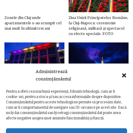
Zonele din Cluj unde
Ziua Unirii Principatelor Române,
apartamentele s-au scumpit cel
la Cluj-Napoca: ceremonie
mai mult în ultimii trei ani
religioasă, militară și spectacol
cu efecte speciale. FOTO
Administrează
consimțământul
Pentru a oferi cea mai bună experiență, folosim tehnologii, cum ar fi
Ziua Unirii Principatelor Române
Ziua Unirii la Cluj-Napoca.
cookie-uri, pentru a stoca și/sau accesa informațiile despre dispozitive.
– Clădiri și poduri din Cluj,
Programul complet al
Consimțământul pentru aceste tehnologii ne permite să procesăm date,
iluminate în culorile drapelului
evenimentelor
cum ar fi comportamentul de navigare sau ID-uri unice pe acest site. Dacă
nu îți dai consimțământul sau îți retragi consimțământul dat poate avea
afecte negative asupra unor anumite funcționalități și funcții.