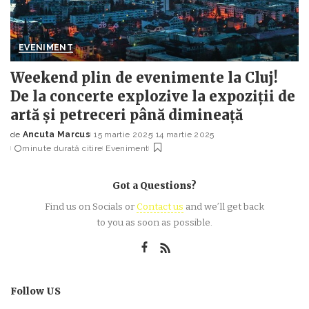
EVENIMENT
Weekend plin de evenimente la Cluj!
De la concerte explozive la expoziții de
artă și petreceri până dimineață
de
Ancuta Marcus
15 martie 2025
14 martie 2025
Posted
minute durată citire
Eveniment
by
Got a Questions?
Find us on Socials or
Contact us
and we’ll get back
to you as soon as possible.
Follow US