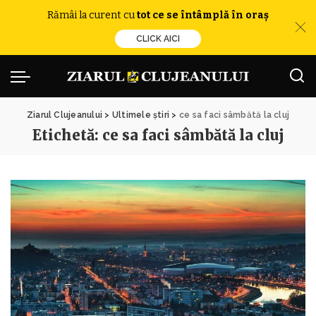
Rămâi la curent cu
tot ce se întâmplă în oraș
CLICK AICI
Ziarul Clujeanului
>
Ultimele știri
>
ce sa faci sâmbătă la cluj
Etichetă:
ce sa faci sâmbătă la cluj