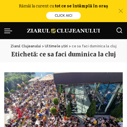
Rămâi la curent cu
tot ce se întâmplă în oraș
CLICK AICI
Ziarul Clujeanului
>
Ultimele știri
>
ce sa faci duminica la cluj
Etichetă:
ce sa faci duminica la cluj