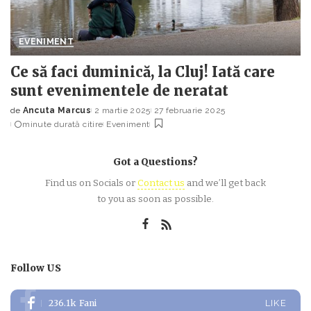
EVENIMENT
Ce să faci duminică, la Cluj! Iată care
sunt evenimentele de neratat
de
Ancuta Marcus
2 martie 2025
27 februarie 2025
Posted
minute durată citire
Eveniment
by
Got a Questions?
Find us on Socials or
Contact us
and we’ll get back
to you as soon as possible.
Follow US
236.1k
Fani
LIKE