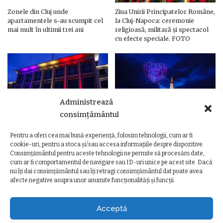
Zonele din Cluj unde
Ziua Unirii Principatelor Române,
apartamentele s-au scumpit cel
la Cluj-Napoca: ceremonie
mai mult în ultimii trei ani
religioasă, militară și spectacol
cu efecte speciale. FOTO
Administrează
consimțământul
Pentru a oferi cea mai bună experiență, folosim tehnologii, cum ar fi
Ziua Unirii Principatelor Române
Ziua Unirii la Cluj-Napoca.
cookie-uri, pentru a stoca și/sau accesa informațiile despre dispozitive.
– Clădiri și poduri din Cluj,
Programul complet al
Consimțământul pentru aceste tehnologii ne permite să procesăm date,
iluminate în culorile drapelului
evenimentelor
cum ar fi comportamentul de navigare sau ID-uri unice pe acest site. Dacă
nu îți dai consimțământul sau îți retragi consimțământul dat poate avea
afecte negative asupra unor anumite funcționalități și funcții.
Acceptă