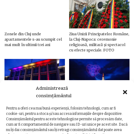
Zonele din Cluj unde
Ziua Unirii Principatelor Române,
apartamentele s-au scumpit cel
la Cluj-Napoca: ceremonie
mai mult în ultimii trei ani
religioasă, militară și spectacol
cu efecte speciale. FOTO
Administrează
consimțământul
Pentru a oferi cea mai bună experiență, folosim tehnologii, cum ar fi
Ziua Unirii Principatelor Române
Ziua Unirii la Cluj-Napoca.
cookie-uri, pentru a stoca și/sau accesa informațiile despre dispozitive.
– Clădiri și poduri din Cluj,
Programul complet al
Consimțământul pentru aceste tehnologii ne permite să procesăm date,
iluminate în culorile drapelului
evenimentelor
cum ar fi comportamentul de navigare sau ID-uri unice pe acest site. Dacă
nu îți dai consimțământul sau îți retragi consimțământul dat poate avea