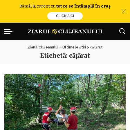
Rămâi la curent cu
tot ce se întâmplă în oraș
CLICK AICI
Ziarul Clujeanului
>
Ultimele știri
>
cățărat
Etichetă:
cățărat