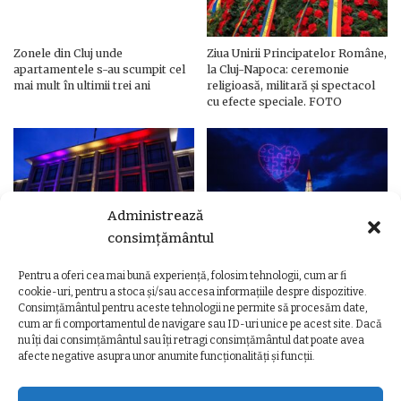
Zonele din Cluj unde
Ziua Unirii Principatelor Române,
apartamentele s-au scumpit cel
la Cluj-Napoca: ceremonie
mai mult în ultimii trei ani
religioasă, militară și spectacol
cu efecte speciale. FOTO
Administrează
consimțământul
Pentru a oferi cea mai bună experiență, folosim tehnologii, cum ar fi
Ziua Unirii Principatelor Române
Ziua Unirii la Cluj-Napoca.
cookie-uri, pentru a stoca și/sau accesa informațiile despre dispozitive.
– Clădiri și poduri din Cluj,
Programul complet al
Consimțământul pentru aceste tehnologii ne permite să procesăm date,
iluminate în culorile drapelului
evenimentelor
cum ar fi comportamentul de navigare sau ID-uri unice pe acest site. Dacă
nu îți dai consimțământul sau îți retragi consimțământul dat poate avea
afecte negative asupra unor anumite funcționalități și funcții.