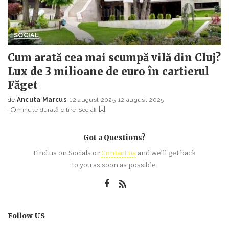
SOCIAL
Cum arată cea mai scumpă vilă din Cluj?
Lux de 3 milioane de euro în cartierul
Făget
de
Ancuta Marcus
12 august 2025
12 august 2025
Posted
minute durată citire
Social
by
Got a Questions?
Find us on Socials or
Contact us
and we’ll get back
to you as soon as possible.
Follow US