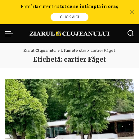
Rămâi la curent cu
tot ce se întâmplă în oraș
CLICK AICI
Ziarul Clujeanului
>
Ultimele știri
>
cartier Făget
Etichetă:
cartier Făget