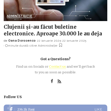
ADMINISTRAȚIE
Clujenii și-au făcut buletine
electronice. Aproape 30.000 le au deja
de
Oana Dorosenco
22 ianuarie 2025
22 ianuarie 2025
Posted
minute durată citire
Administrație
by
Got a Questions?
Find us on Socials or
Contact us
and we’ll get back
to you as soon as possible.
Follow US
236.1k
Fani
LIKE