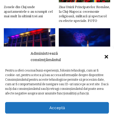
Zonele din Cluj unde
Ziua Unirii Principatelor Române,
apartamentele s-au scumpit cel
la Cluj-Napoca: ceremonie
mai mult în ultimii trei ani
religioasă, militară și spectacol
cu efecte speciale. FOTO
Administrează
consimțământul
Pentru a oferi cea mai bună experiență, folosim tehnologii, cum ar fi
Ziua Unirii Principatelor Române
Ziua Unirii la Cluj-Napoca.
cookie-uri, pentru a stoca și/sau accesa informațiile despre dispozitive.
– Clădiri și poduri din Cluj,
Programul complet al
Consimțământul pentru aceste tehnologii ne permite să procesăm date,
iluminate în culorile drapelului
evenimentelor
cum ar fi comportamentul de navigare sau ID-uri unice pe acest site. Dacă
nu îți dai consimțământul sau îți retragi consimțământul dat poate avea
afecte negative asupra unor anumite funcționalități și funcții.
Acceptă