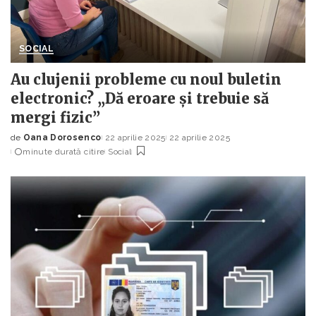
SOCIAL
Au clujenii probleme cu noul buletin
electronic? „Dă eroare și trebuie să
mergi fizic”
de
Oana Dorosenco
22 aprilie 2025
22 aprilie 2025
Posted
minute durată citire
Social
by