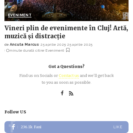
EVENIMENT
Vineri plin de evenimente în Cluj! Artă,
muzică și distracție
de
Ancuta Marcus
25 aprilie 2025
25 aprilie 2025
Posted
minute durată citire
Eveniment
by
Got a Questions?
Find us on Socials or
Contact us
and we’ll get back
to you as soon as possible.
Follow US
236.1k
Fani
LIKE