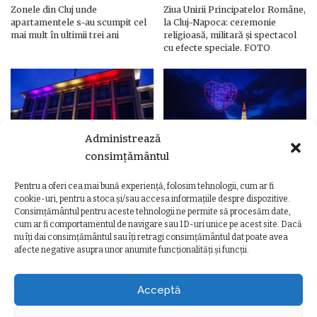
Zonele din Cluj unde
Ziua Unirii Principatelor Române,
apartamentele s-au scumpit cel
la Cluj-Napoca: ceremonie
mai mult în ultimii trei ani
religioasă, militară și spectacol
cu efecte speciale. FOTO
Administrează
consimțământul
Pentru a oferi cea mai bună experiență, folosim tehnologii, cum ar fi
Ziua Unirii Principatelor Române
Ziua Unirii la Cluj-Napoca.
cookie-uri, pentru a stoca și/sau accesa informațiile despre dispozitive.
– Clădiri și poduri din Cluj,
Programul complet al
Consimțământul pentru aceste tehnologii ne permite să procesăm date,
iluminate în culorile drapelului
evenimentelor
cum ar fi comportamentul de navigare sau ID-uri unice pe acest site. Dacă
nu îți dai consimțământul sau îți retragi consimțământul dat poate avea
afecte negative asupra unor anumite funcționalități și funcții.
Acceptă