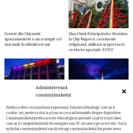
Zonele din Cluj unde
Ziua Unirii Principatelor Române,
apartamentele s-au scumpit cel
la Cluj-Napoca: ceremonie
mai mult în ultimii trei ani
religioasă, militară și spectacol
cu efecte speciale. FOTO
Administrează
consimțământul
Pentru a oferi cea mai bună experiență, folosim tehnologii, cum ar fi
Ziua Unirii Principatelor Române
Ziua Unirii la Cluj-Napoca.
cookie-uri, pentru a stoca și/sau accesa informațiile despre dispozitive.
– Clădiri și poduri din Cluj,
Programul complet al
Consimțământul pentru aceste tehnologii ne permite să procesăm date,
iluminate în culorile drapelului
evenimentelor
cum ar fi comportamentul de navigare sau ID-uri unice pe acest site. Dacă
nu îți dai consimțământul sau îți retragi consimțământul dat poate avea