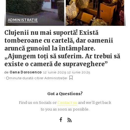
ADMINISTRAȚIE
Clujenii nu mai suportă! Există
tomberoane cu cartelă, dar oamenii
aruncă gunoiul la întâmplare.
„Ajungem toți să suferim. Ar trebui să
existe o cameră de supraveghere”
de
Oana Dorosenco
12 iunie 2025
12 iunie 2025
Posted
minute durată citire
Administrație
by
Got a Questions?
Find us on Socials or
Contact us
and we’ll get back
to you as soon as possible.