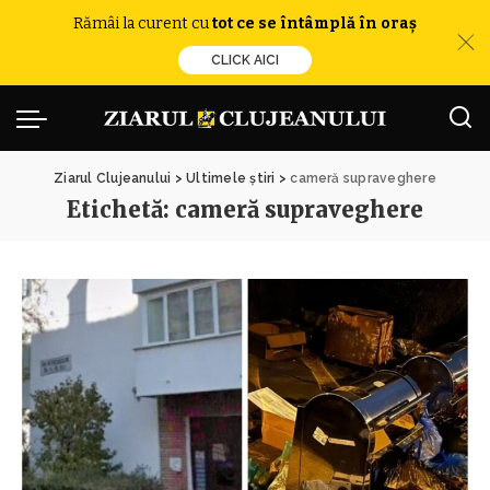
Rămâi la curent cu
tot ce se întâmplă în oraș
CLICK AICI
Ziarul Clujeanului
>
Ultimele știri
>
cameră supraveghere
Etichetă:
cameră supraveghere