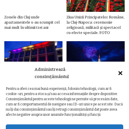
Zonele din Cluj unde
Ziua Unirii Principatelor Române,
apartamentele s-au scumpit cel
la Cluj-Napoca: ceremonie
mai mult în ultimii trei ani
religioasă, militară și spectacol
cu efecte speciale. FOTO
Administrează
consimțământul
Pentru a oferi cea mai bună experiență, folosim tehnologii, cum ar fi
Ziua Unirii Principatelor Române
Ziua Unirii la Cluj-Napoca.
cookie-uri, pentru a stoca și/sau accesa informațiile despre dispozitive.
– Clădiri și poduri din Cluj,
Programul complet al
Consimțământul pentru aceste tehnologii ne permite să procesăm date,
iluminate în culorile drapelului
evenimentelor
cum ar fi comportamentul de navigare sau ID-uri unice pe acest site. Dacă
nu îți dai consimțământul sau îți retragi consimțământul dat poate avea
afecte negative asupra unor anumite funcționalități și funcții.