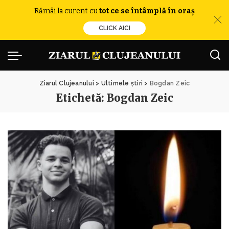
Rămâi la curent cu
tot ce se întâmplă în oraș
CLICK AICI
Ziarul Clujeanului
>
Ultimele știri
>
Bogdan Zeic
Etichetă:
Bogdan Zeic