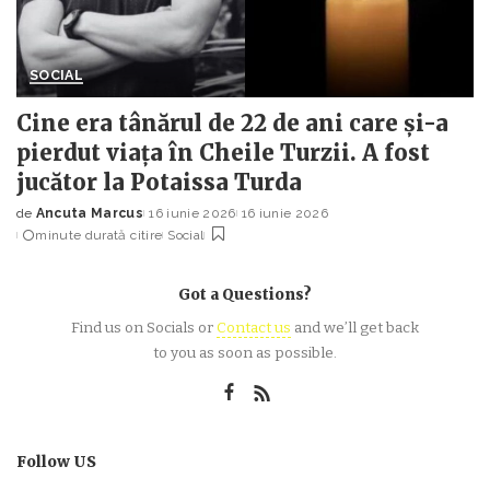
SOCIAL
Cine era tânărul de 22 de ani care și-a
pierdut viața în Cheile Turzii. A fost
jucător la Potaissa Turda
de
Ancuta Marcus
16 iunie 2026
16 iunie 2026
Posted
minute durată citire
Social
by
Got a Questions?
Find us on Socials or
Contact us
and we’ll get back
to you as soon as possible.
Follow US