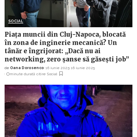
SOCIAL
Piața muncii din Cluj-Napoca, blocată
în zona de inginerie mecanică? Un
tânăr e îngrijorat: „Dacă nu ai
networking, zero șanse să găsești job”
de
Oana Dorosenco
16 iunie 2025
16 iunie 2025
Posted
minute durată citire
Social
by