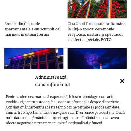
Zonele din Cluj unde
Ziua Unirii Principatelor Române,
apartamentele s-au scumpit cel
la Cluj-Napoca: ceremonie
mai mult în ultimii trei ani
religioasă, militară și spectacol
cu efecte speciale. FOTO
Administrează
consimțământul
Pentru a oferi cea mai bună experiență, folosim tehnologii, cum ar fi
Ziua Unirii Principatelor Române
Ziua Unirii la Cluj-Napoca.
cookie-uri, pentru a stoca și/sau accesa informațiile despre dispozitive.
– Clădiri și poduri din Cluj,
Programul complet al
Consimțământul pentru aceste tehnologii ne permite să procesăm date,
iluminate în culorile drapelului
evenimentelor
cum ar fi comportamentul de navigare sau ID-uri unice pe acest site. Dacă
nu îți dai consimțământul sau îți retragi consimțământul dat poate avea
afecte negative asupra unor anumite funcționalități și funcții.