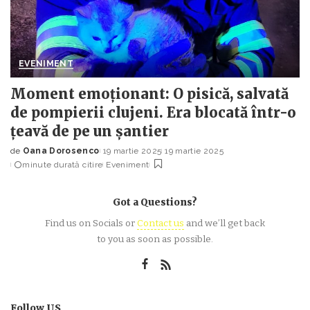
EVENIMENT
Moment emoționant: O pisică, salvată
de pompierii clujeni. Era blocată într-o
țeavă de pe un șantier
de
Oana Dorosenco
19 martie 2025
19 martie 2025
Posted
minute durată citire
Eveniment
by
Got a Questions?
Find us on Socials or
Contact us
and we’ll get back
to you as soon as possible.
Follow US