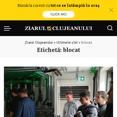
Rămâi la curent cu
tot ce se întâmplă în oraș
CLICK AICI
Ziarul Clujeanului
>
Ultimele știri
>
blocat
Etichetă:
blocat