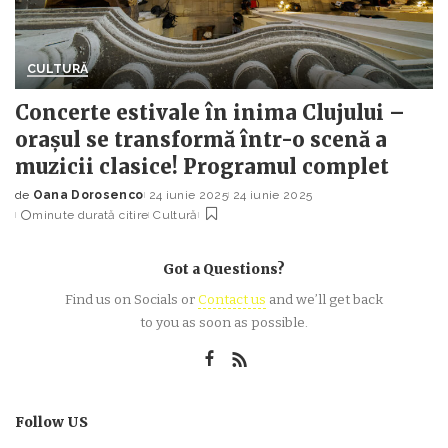
CULTURĂ
Concerte estivale în inima Clujului –
orașul se transformă într-o scenă a
muzicii clasice! Programul complet
de
Oana Dorosenco
24 iunie 2025
24 iunie 2025
Posted
minute durată citire
Cultură
by
Got a Questions?
Find us on Socials or
Contact us
and we’ll get back
to you as soon as possible.
Follow US