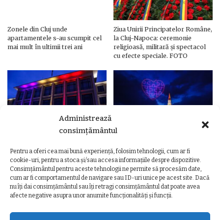
Zonele din Cluj unde
Ziua Unirii Principatelor Române,
apartamentele s-au scumpit cel
la Cluj-Napoca: ceremonie
mai mult în ultimii trei ani
religioasă, militară și spectacol
cu efecte speciale. FOTO
Administrează
consimțământul
Pentru a oferi cea mai bună experiență, folosim tehnologii, cum ar fi
Ziua Unirii Principatelor Române
Ziua Unirii la Cluj-Napoca.
cookie-uri, pentru a stoca și/sau accesa informațiile despre dispozitive.
– Clădiri și poduri din Cluj,
Programul complet al
Consimțământul pentru aceste tehnologii ne permite să procesăm date,
iluminate în culorile drapelului
evenimentelor
cum ar fi comportamentul de navigare sau ID-uri unice pe acest site. Dacă
nu îți dai consimțământul sau îți retragi consimțământul dat poate avea
afecte negative asupra unor anumite funcționalități și funcții.