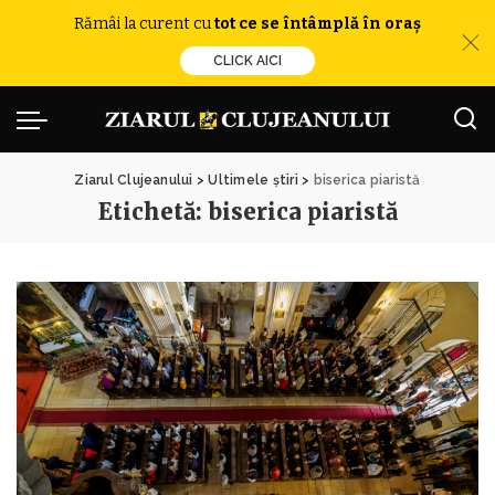
Rămâi la curent cu
tot ce se întâmplă în oraș
CLICK AICI
Ziarul Clujeanului
>
Ultimele știri
>
biserica piaristă
Etichetă:
biserica piaristă