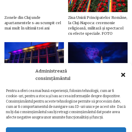
Zonele din Cluj unde
Ziua Unirii Principatelor Române,
apartamentele s-au scumpit cel
la Cluj-Napoca: ceremonie
mai mult în ultimii trei ani
religioasă, militară și spectacol
cu efecte speciale. FOTO
Administrează
consimțământul
Pentru a oferi cea mai bună experiență, folosim tehnologii, cum ar fi
Ziua Unirii Principatelor Române
Ziua Unirii la Cluj-Napoca.
cookie-uri, pentru a stoca și/sau accesa informațiile despre dispozitive.
– Clădiri și poduri din Cluj,
Programul complet al
Consimțământul pentru aceste tehnologii ne permite să procesăm date,
iluminate în culorile drapelului
evenimentelor
cum ar fi comportamentul de navigare sau ID-uri unice pe acest site. Dacă
nu îți dai consimțământul sau îți retragi consimțământul dat poate avea
afecte negative asupra unor anumite funcționalități și funcții.