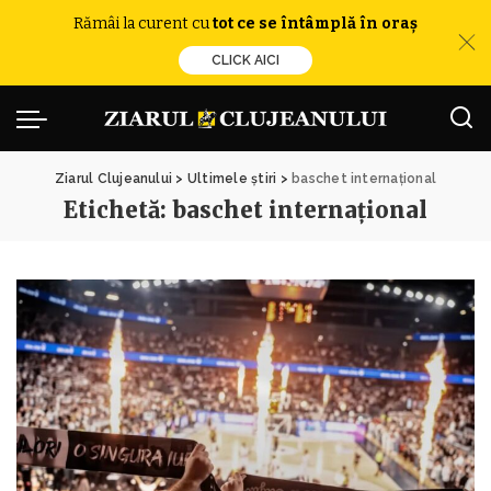
Rămâi la curent cu
tot ce se întâmplă în oraș
CLICK AICI
Ziarul Clujeanului
>
Ultimele știri
>
baschet internațional
Etichetă:
baschet internațional