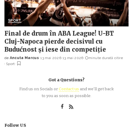
SPORT
Final de drum în ABA League! U-BT
Cluj-Napoca pierde decisivul cu
Budućnost și iese din competiție
de
Ancuta Marcus
13 mai 2026
13 mai 2026
minute durată citire
Posted
Sport
by
Got a Questions?
Find us on Socials or
Contact us
and we’ll get back
to you as soon as possible.
Follow US