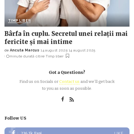
TIMP LIBER
Bârfa în cuplu. Secretul unei relații mai
fericite și mai intime
de
Ancuta Marcus
14 august 2025
14 august 2025
Posted
minute durată citire
Timp liber
by
Got a Questions?
Find us on Socials or
Contact us
and we’ll get back
to you as soon as possible.
Follow US
236.1k
Fani
LIKE