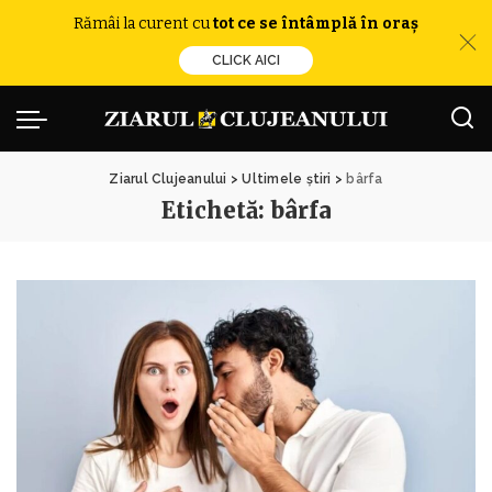
Rămâi la curent cu
tot ce se întâmplă în oraș
CLICK AICI
Ziarul Clujeanului
>
Ultimele știri
>
bârfa
Etichetă:
bârfa