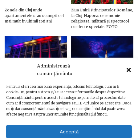
Zonele din Cluj unde
Ziua Unirii Principatelor Române,
apartamentele s-au scumpit cel
la Cluj-Napoca: ceremonie
mai mult în ultimii trei ani
religioasă, militară și spectacol
cu efecte speciale. FOTO
Administrează
consimțământul
Pentru a oferi cea mai bună experiență, folosim tehnologii, cum ar fi
Ziua Unirii Principatelor Române
Ziua Unirii la Cluj-Napoca.
cookie-uri, pentru a stoca și/sau accesa informațiile despre dispozitive.
– Clădiri și poduri din Cluj,
Programul complet al
Consimțământul pentru aceste tehnologii ne permite să procesăm date,
iluminate în culorile drapelului
evenimentelor
cum ar fi comportamentul de navigare sau ID-uri unice pe acest site. Dacă
nu îți dai consimțământul sau îți retragi consimțământul dat poate avea
afecte negative asupra unor anumite funcționalități și funcții.
Acceptă