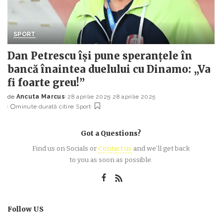
SPORT
Dan Petrescu își pune speranțele în
bancă înaintea duelului cu Dinamo: „Va
fi foarte greu!”
de
Ancuta Marcus
28 aprilie 2025
28 aprilie 2025
Posted
minute durată citire
Sport
by
Got a Questions?
Find us on Socials or
Contact us
and we’ll get back
to you as soon as possible.
Follow US