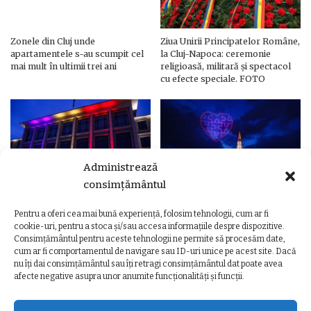
Zonele din Cluj unde
Ziua Unirii Principatelor Române,
apartamentele s-au scumpit cel
la Cluj-Napoca: ceremonie
mai mult în ultimii trei ani
religioasă, militară și spectacol
cu efecte speciale. FOTO
Administrează
consimțământul
Pentru a oferi cea mai bună experiență, folosim tehnologii, cum ar fi
Ziua Unirii Principatelor Române
Ziua Unirii la Cluj-Napoca.
cookie-uri, pentru a stoca și/sau accesa informațiile despre dispozitive.
– Clădiri și poduri din Cluj,
Programul complet al
Consimțământul pentru aceste tehnologii ne permite să procesăm date,
iluminate în culorile drapelului
evenimentelor
cum ar fi comportamentul de navigare sau ID-uri unice pe acest site. Dacă
nu îți dai consimțământul sau îți retragi consimțământul dat poate avea
afecte negative asupra unor anumite funcționalități și funcții.