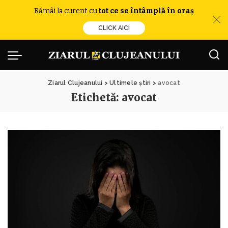
Rămâi la curent cu
tot ce se întâmplă în oraș
CLICK AICI
Ziarul Clujeanului
>
Ultimele știri
>
avocat
Etichetă:
avocat