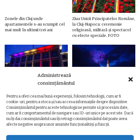
Zonele din Cluj unde
Ziua Unirii Principatelor Române,
apartamentele s-au scumpit cel
la Cluj-Napoca: ceremonie
mai mult în ultimii trei ani
religioasă, militară și spectacol
cu efecte speciale. FOTO
Administrează
consimțământul
Pentru a oferi cea mai bună experiență, folosim tehnologii, cum ar fi
Ziua Unirii Principatelor Române
Ziua Unirii la Cluj-Napoca.
cookie-uri, pentru a stoca și/sau accesa informațiile despre dispozitive.
– Clădiri și poduri din Cluj,
Programul complet al
Consimțământul pentru aceste tehnologii ne permite să procesăm date,
iluminate în culorile drapelului
evenimentelor
cum ar fi comportamentul de navigare sau ID-uri unice pe acest site. Dacă
nu îți dai consimțământul sau îți retragi consimțământul dat poate avea
afecte negative asupra unor anumite funcționalități și funcții.