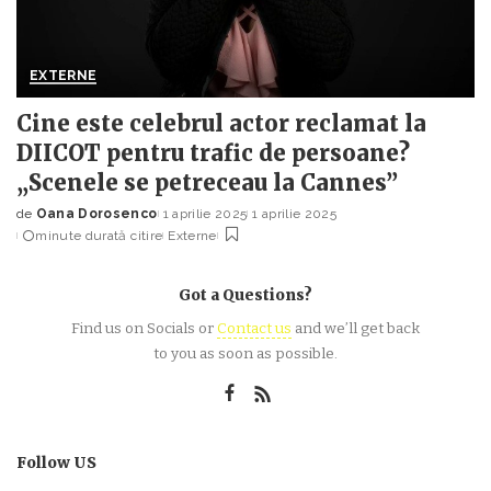
EXTERNE
Cine este celebrul actor reclamat la
DIICOT pentru trafic de persoane?
„Scenele se petreceau la Cannes”
de
Oana Dorosenco
1 aprilie 2025
1 aprilie 2025
Posted
minute durată citire
Externe
by
Got a Questions?
Find us on Socials or
Contact us
and we’ll get back
to you as soon as possible.
Follow US