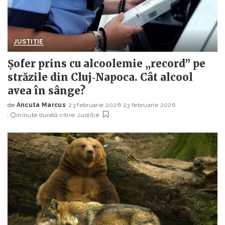
JUSTIȚIE
Șofer prins cu alcoolemie „record” pe
străzile din Cluj‑Napoca. Cât alcool
avea în sânge?
de
Ancuta Marcus
23 februarie 2026
23 februarie 2026
Posted
minute durată citire
Justiție
by