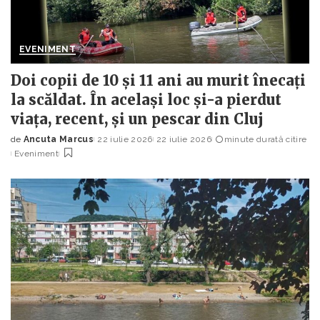
EVENIMENT
Doi copii de 10 și 11 ani au murit înecați
la scăldat. În același loc și-a pierdut
viața, recent, și un pescar din Cluj
de
Ancuta Marcus
22 iulie 2026
22 iulie 2026
minute durată citire
Posted
Eveniment
by