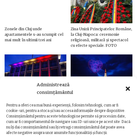
Zonele din Cluj unde
Ziua Unirii Principatelor Române,
apartamentele s-au scumpit cel
la Cluj-Napoca: ceremonie
mai mult în ultimii trei ani
religioasă, militară și spectacol
cu efecte speciale. FOTO
Administrează
consimțământul
Pentru a oferi cea mai bună experiență, folosim tehnologii, cum ar fi
Ziua Unirii Principatelor Române
Ziua Unirii la Cluj-Napoca.
cookie-uri, pentru a stoca și/sau accesa informațiile despre dispozitive.
– Clădiri și poduri din Cluj,
Programul complet al
Consimțământul pentru aceste tehnologii ne permite să procesăm date,
iluminate în culorile drapelului
evenimentelor
cum ar fi comportamentul de navigare sau ID-uri unice pe acest site. Dacă
nu îți dai consimțământul sau îți retragi consimțământul dat poate avea
afecte negative asupra unor anumite funcționalități și funcții.