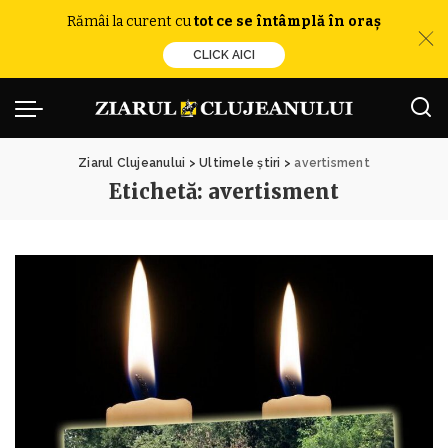
Rămâi la curent cu
tot ce se întâmplă în oraș
CLICK AICI
Ziarul Clujeanului
>
Ultimele știri
>
avertisment
Etichetă:
avertisment