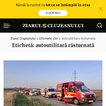
Rămâi la curent cu
tot ce se întâmplă în oraș
CLICK AICI
Ziarul Clujeanului
>
Ultimele știri
>
autoutilitară răsturnată
Etichetă:
autoutilitară răsturnată