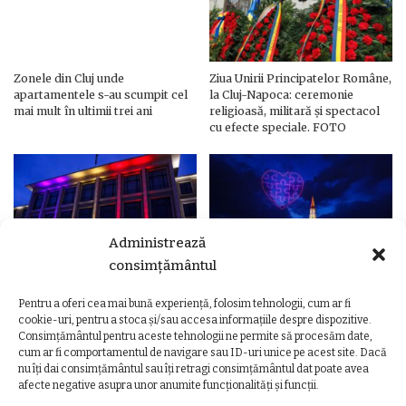
Zonele din Cluj unde
Ziua Unirii Principatelor Române,
apartamentele s-au scumpit cel
la Cluj-Napoca: ceremonie
mai mult în ultimii trei ani
religioasă, militară și spectacol
cu efecte speciale. FOTO
Administrează
consimțământul
Pentru a oferi cea mai bună experiență, folosim tehnologii, cum ar fi
Ziua Unirii Principatelor Române
Ziua Unirii la Cluj-Napoca.
cookie-uri, pentru a stoca și/sau accesa informațiile despre dispozitive.
– Clădiri și poduri din Cluj,
Programul complet al
Consimțământul pentru aceste tehnologii ne permite să procesăm date,
iluminate în culorile drapelului
evenimentelor
cum ar fi comportamentul de navigare sau ID-uri unice pe acest site. Dacă
nu îți dai consimțământul sau îți retragi consimțământul dat poate avea
afecte negative asupra unor anumite funcționalități și funcții.