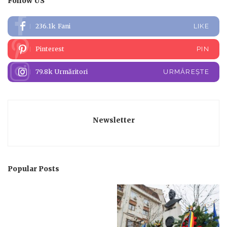
Follow US
236.1k
Fani
LIKE
Pinterest
PIN
79.8k
Urmăritori
URMĂREȘTE
Newsletter
Popular Posts